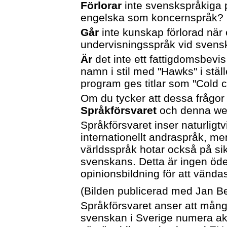
Förlorar
inte svenskspråkiga på
engelska som koncernspråk?
Går
inte kunskap förlorad när 
undervisningsspråk vid svens
Är
det inte ett fattigdomsbevis
namn i stil med "Hawks" i ställe
program ges titlar som "Cold 
Om du tycker att dessa frågor
Språkförsvaret
och denna web
Språkförsvaret inser naturlig
internationellt andraspråk, m
världsspråk hotar också på sik
svenskans. Detta är ingen öd
opinionsbildning för att vänd
(Bilden publicerad med Jan Ber
Språkförsvaret anser att mångs
svenskan i Sverige numera akt