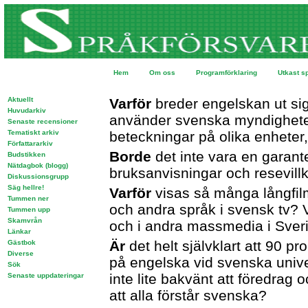
Hem
Om oss
Programförklaring
Utkast s
Aktuellt
Varför
breder engelskan ut si
Huvudarkiv
använder svenska myndighete
Senaste recensioner
Tematiskt arkiv
beteckningar på olika enhete
Författararkiv
Borde
det inte vara en garanter
Budstikken
Nätdagbok (blogg)
bruksanvisningar och resevill
Diskussionsgrupp
Säg hellre!
Varför
visas så många långfil
Tummen ner
och andra språk i svensk tv? V
Tummen upp
Skamvrån
och i andra massmedia i Sver
Länkar
Är
det helt självklart att 90 p
Gästbok
Diverse
på engelska vid svenska unive
Sök
inte lite bakvänt att föredrag 
Senaste uppdateringar
att alla förstår svenska?