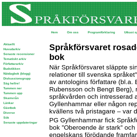
Hem
Om oss
Programförklaring
Utkast s
Aktuellt
Språkförsvaret rosad
Huvudarkiv
Senaste recensioner
bok
Tematiskt arkiv
Författararkiv
När Språkförsvaret släppte sin
Budstikken
relationer till svenska språket
Nätdagbok (blogg)
Diskussionsgrupp
av antologins författare (bl.a.
Säg hellre!
Rubensson och Bengt Berg), r
Tummen ner
Tummen upp
språkvården och intresserad
Skamvrån
Gyllenhammar eller någon rep
Länkar
Gästbok
kvällens två pristagare – var d
Diverse
Sök
PG Gyllenhammar fick Språkför
Senaste uppdateringar
bok ”Oberoende är stark” och s
engelskans förödande framfart