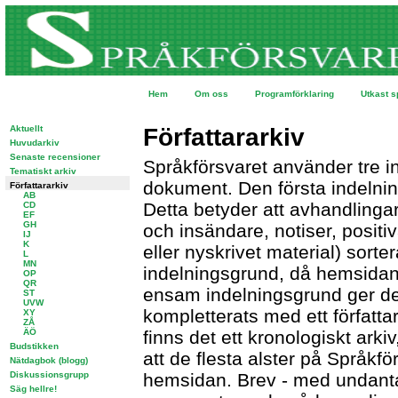
Hem
Om oss
Programförklaring
Utkast s
Aktuellt
Författararkiv
Huvudarkiv
Senaste recensioner
Språkförsvaret använder tre in
Tematiskt arkiv
dokument. Den första indelni
Författararkiv
AB
Detta betyder att avhandlingar 
CD
EF
GH
och insändare, notiser, positiv
IJ
K
eller nyskrivet material) sorter
L
MN
indelningsgrund, då hemsidan
OP
QR
ensam indelningsgrund ger den 
ST
UVW
kompletterats med ett författa
XY
ZÅ
ÄÖ
finns det ett kronologiskt ark
Budstikken
att de flesta alster på Språkfö
Nätdagbok (blogg)
Diskussionsgrupp
hemsidan. Brev - med undanta
Säg hellre!