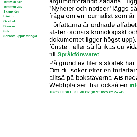
argumenterande sådana - ligger
Tummen ner
Tummen upp
"Nyheter och notiser" läggs säll
Skamvrån
fråga om en journalist som är 
Länkar
Gästbok
Författarna är ordnade alfabet
Diverse
alster ordnats kronologiskt oc
Sök
Senaste uppdateringar
dokumentet ligger högst upp)
fönster, eller så länkas du vid
till
!
Språkförsvaret
På grund av filens storlek har
Om du söker efter en författa
alltså på bokstäverna
AB
neda
Webbplatsen har också en
in
AB
CD
EF
GH
IJ
K
L
MN
OP
QR
ST
UVW
XY
ZÅ
ÄÖ