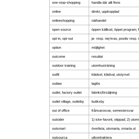
one-stop-shopping
handla där allt finns
online
direkt, uppkopplad
onlineshopping
näthandel
open source
öppen källkod, öppet program; f
opt-in, opt-out
ja- resp. nej-krav, positiv resp.
option
möjlighet
outcome
resultat
outdoor training
utomhusträning
outfit
klädsel, klädval, utstyrsel
outlaw
laglös
outlet, factory outlet
fabriksförsäljning
outlet village, outletby
butiksby
out of office
frånvarosvar, semestersvar
outsider
1) icke-favorit, otippad; 2) uto
outsmart
överlista; utsmarta, smarta ut
outsourca
utkontraktera