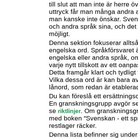
till slut att man inte är herre 
uttryck får man många andra as
man kanske inte önskar. Sven
och andra språk sina, och det gä
möjligt.
Denna sektion fokuserar alltså
engelska ord. Språkförsvaret ä
engelska eller andra språk, om
varje nytt tillskott av ett oan
Detta framgår klart och tydlig
Vilka dessa ord är kan bara avg
lånord, som redan är etablerad
Du kan föreslå ett ersättningso
En granskningsgrupp avgör seda
se
. Om granskningsgru
riktlinjer
med boken "Svenskan - ett språ
restlager räcker.
Denna lista befinner sig under