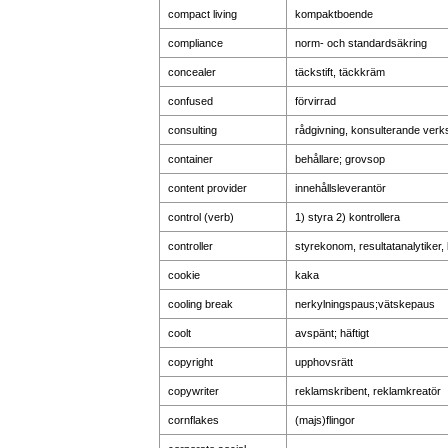
compact living
kompaktboende
compliance
norm- och standardsäkring
concealer
täckstift, täckkräm
confused
förvirrad
consulting
rådgivning, konsulterande ver
container
behållare; grovsop
content provider
innehållsleverantör
control (verb)
1) styra 2) kontrollera
controller
styrekonom, resultatanalytiker,
cookie
kaka
cooling break
nerkylningspaus;vätskepaus
coolt
avspänt; häftigt
copyright
upphovsrätt
copywriter
reklamskribent, reklamkreatör
cornflakes
(majs)flingor