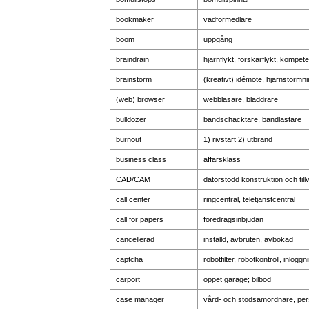
bookmaker
vadförmedlare
boom
uppgång
braindrain
hjärnflykt, forskarflykt, kompete
brainstorm
(kreativt) idémöte, hjärnstormn
(web) browser
webbläsare, bläddrare
bulldozer
bandschacktare, bandlastare
burnout
1) rivstart 2) utbränd
business class
affärsklass
CAD/CAM
datorstödd konstruktion och till
call center
ringcentral, teletjänstcentral
call for papers
föredragsinbjudan
cancellerad
inställd, avbruten, avbokad
captcha
robotfilter, robotkontroll, inlogg
carport
öppet garage; bilbod
case manager
vård- och stödsamordnare, per