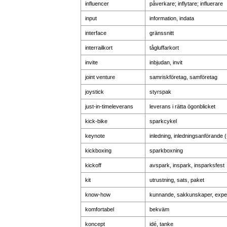
influencer
påverkare; inflytare; influerare
input
information, indata
interface
gränssnitt
interrailkort
tågluffarkort
invite
inbjudan, invit
joint venture
samriskföretag, samföretag
joystick
styrspak
just-in-timeleverans
leverans i rätta ögonblicket
kick-bike
sparkcykel
keynote
inledning, inledningsanförande (
kickboxing
sparkboxning
kickoff
avspark, inspark, insparksfest
kit
utrustning, sats, paket
know-how
kunnande, sakkunskaper, expe
komfortabel
bekväm
koncept
idé, tanke