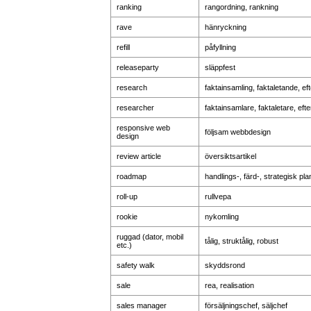
ranking
rangordning, rankning
rave
hänryckning
refill
påfyllning
releaseparty
släppfest
research
faktainsamling, faktaletande, ef
researcher
faktainsamlare, faktaletare, eft
responsive web
följsam webbdesign
design
review article
översiktsartikel
roadmap
handlings-, färd-, strategisk pla
roll-up
rullvepa
rookie
nykomling
ruggad (dator, mobil
tålig, struktålig, robust
etc.)
safety walk
skyddsrond
sale
rea, realisation
sales manager
försäljningschef, säljchef