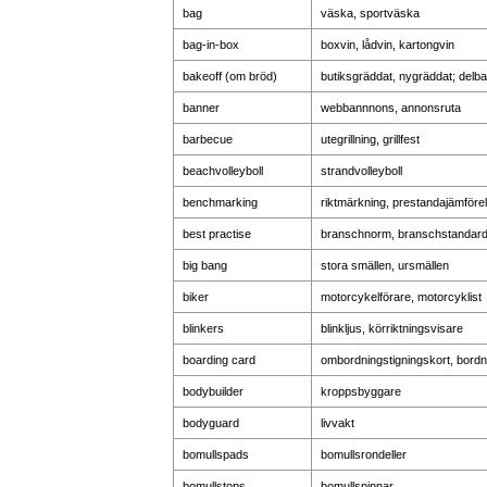
bag
väska, sportväska
bag-in-box
boxvin, lådvin, kartongvin
bakeoff (om bröd)
butiksgräddat, nygräddat; delb
banner
webbannnons, annonsruta
barbecue
utegrillning, grillfest
beachvolleyboll
strandvolleyboll
benchmarking
riktmärkning, prestandajämföre
best practise
branschnorm, branschstandard
big bang
stora smällen, ursmällen
biker
motorcykelförare, motorcyklist
blinkers
blinkljus, körriktningsvisare
boarding card
ombordningstigningskort, bordn
bodybuilder
kroppsbyggare
bodyguard
livvakt
bomullspads
bomullsrondeller
bomullstops
bomullspinnar