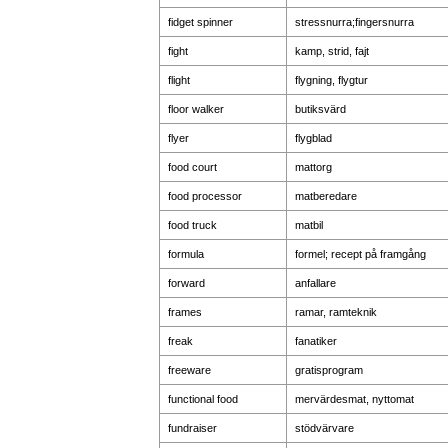
fidget spinner
stressnurra;fingersnurra
fight
kamp, strid, fajt
flight
flygning, flygtur
floor walker
butiksvärd
flyer
flygblad
food court
mattorg
food processor
matberedare
food truck
matbil
formula
formel; recept på framgång
forward
anfallare
frames
ramar, ramteknik
freak
fanatiker
freeware
gratisprogram
functional food
mervärdesmat, nyttomat
fundraiser
stödvärvare