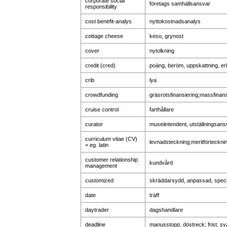
corporate social
företags samhällsansvar
responsibility
cost benefit-analys
nyttokostnadsanalys
cottage cheese
keso, grynost
cover
nytolkning
credit (cred)
poäng, beröm, uppskattning, e
crib
lya
crowdfunding
gräsrotsfinansiering;massfinans
cruise control
farthållare
curator
museiintendent, utställningsans
curriculum vitae (CV)
levnadsteckning;meritförteckni
= eg. latin
customer relationship
kundvård
management
customized
skräddarsydd, anpassad, specia
date
träff
daytrader
dagshandlare
deadline
manusstopp, döstreck; frist, sva