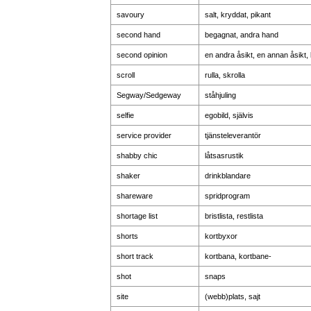
savoury
salt, kryddat, pikant
second hand
begagnat, andra hand
second opinion
en andra åsikt, en annan åsikt
scroll
rulla, skrolla
Segway/Sedgeway
ståhjuling
selfie
egobild, självis
service provider
tjänsteleverantör
shabby chic
låtsasrustik
shaker
drinkblandare
shareware
spridprogram
shortage list
bristlista, restlista
shorts
kortbyxor
short track
kortbana, kortbane-
shot
snaps
site
(webb)plats, sajt