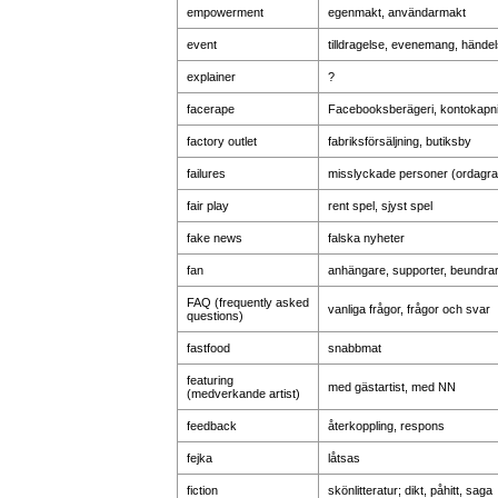
empowerment
egenmakt, användarmakt
event
tilldragelse, evenemang, hände
explainer
?
facerape
Facebooksberägeri, kontokapn
factory outlet
fabriksförsäljning, butiksby
failures
misslyckade personer (ordagra
fair play
rent spel, sjyst spel
fake news
falska nyheter
fan
anhängare, supporter, beundra
FAQ (frequently asked
vanliga frågor, frågor och svar
questions)
fastfood
snabbmat
featuring
med gästartist, med NN
(medverkande artist)
feedback
återkoppling, respons
fejka
låtsas
fiction
skönlitteratur; dikt, påhitt, saga