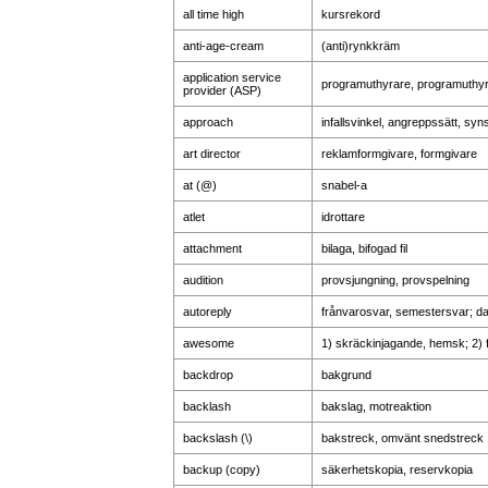
all time high
kursrekord
anti-age-cream
(anti)rynkkräm
application service
programuthyrare, programuthyr
provider (ASP)
approach
infallsvinkel, angreppssätt, syn
art director
reklamformgivare, formgivare
at (@)
snabel-a
atlet
idrottare
attachment
bilaga, bifogad fil
audition
provsjungning, provspelning
autoreply
frånvarosvar, semestersvar; dat
awesome
1) skräckinjagande, hemsk; 2) fo
backdrop
bakgrund
backlash
bakslag, motreaktion
backslash (\)
bakstreck, omvänt snedstreck
backup (copy)
säkerhetskopia, reservkopia