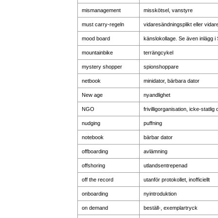
mismanagement
misskötsel, vanstyre
must carry-regeln
vidaresändningsplikt eller vida
mood board
känslokollage. Se även inlägg 
mountainbike
terrängcykel
mystery shopper
spionshoppare
netbook
minidator, bärbara dator
New age
nyandlighet
NGO
frivilligorganisation, icke-statli
nudging
puffning
notebook
bärbar dator
offboarding
avlämning
offshoring
utlandsentrepenad
off the record
utanför protokollet, inofficiellt
onboarding
nyintroduktion
on demand
beställ-, exemplartryck