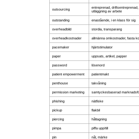
entreprenad, driftsentreprenad, l
outsourcing
utläggning av arbete
outstanding
enastående, i en klass för sig
overheadbild
stordia, transparang
overheadkostnader
allmänna omkostnader, fasta k
pacemaker
hjärtstimulator
paper
uppsats, artikel, papper
password
lösenord
patient empowerment
patientmakt
penthouse
takvåning
permission marketing
samtyckesbaserad marknadsfö
phishing
nätfiske
pickup
flakbil
piercing
håltagning
pimpa
piffa upp/till
pin
nål, märke