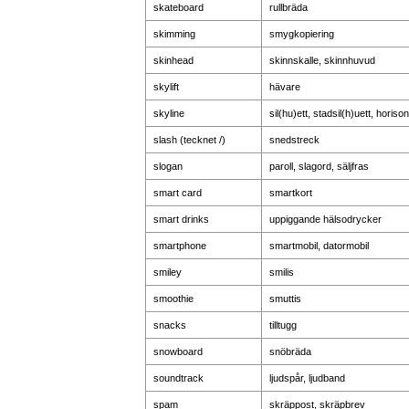
skateboard
rullbräda
skimming
smygkopiering
skinhead
skinnskalle, skinnhuvud
skylift
hävare
skyline
sil(hu)ett, stadsil(h)uett, horiso
slash (tecknet /)
snedstreck
slogan
paroll, slagord, säljfras
smart card
smartkort
smart drinks
uppiggande hälsodrycker
smartphone
smartmobil, datormobil
smiley
smilis
smoothie
smuttis
snacks
tilltugg
snowboard
snöbräda
soundtrack
ljudspår, ljudband
spam
skräppost, skräpbrev