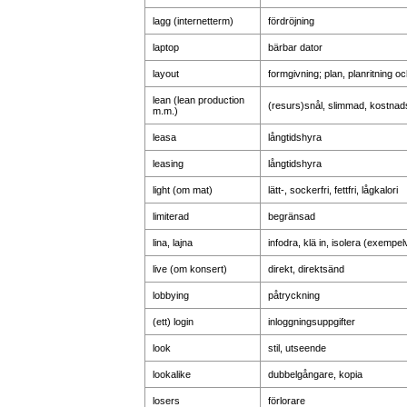
lagg (internetterm)
fördröjning
laptop
bärbar dator
layout
formgivning; plan, planritning oc
lean (lean production
(resurs)snål, slimmad, kostnads
m.m.)
leasa
långtidshyra
leasing
långtidshyra
light (om mat)
lätt-, sockerfri, fettfri, lågkalori
limiterad
begränsad
lina, lajna
infodra, klä in, isolera (exempe
live (om konsert)
direkt, direktsänd
lobbying
påtryckning
(ett) login
inloggningsuppgifter
look
stil, utseende
lookalike
dubbelgångare, kopia
losers
förlorare