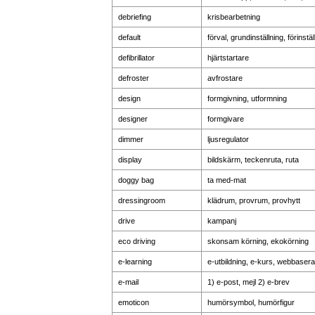
debriefing
krisbearbetning
default
förval, grundinställning, förinstä
defibrillator
hjärtstartare
defroster
avfrostare
design
formgivning, utformning
designer
formgivare
dimmer
ljusregulator
display
bildskärm, teckenruta, ruta
doggy bag
ta med-mat
dressingroom
klädrum, provrum, provhytt
drive
kampanj
eco driving
skonsam körning, ekokörning
e-learning
e-utbildning, e-kurs, webbasera
e-mail
1) e-post, mejl 2) e-brev
emoticon
humörsymbol, humörfigur