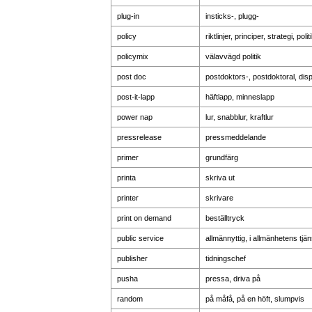
plug-in
insticks-, plugg-
policy
riktlinjer, principer, strategi, polit
policymix
välavvägd politik
post doc
postdoktors-, postdoktoral, dis
post-it-lapp
häftlapp, minneslapp
power nap
lur, snabblur, kraftlur
pressrelease
pressmeddelande
primer
grundfärg
printa
skriva ut
printer
skrivare
print on demand
beställtryck
public service
allmännyttig, i allmänhetens tjän
publisher
tidningschef
pusha
pressa, driva på
random
på måfå, på en höft, slumpvis