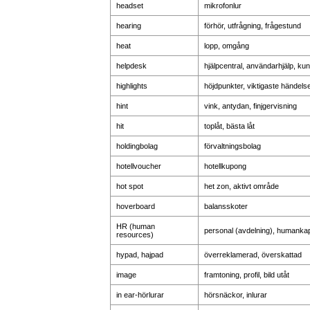
headset
mikrofonlur
hearing
förhör, utfrågning, frågestund
heat
lopp, omgång
helpdesk
hjälpcentral, användarhjälp, kun
highlights
höjdpunkter, viktigaste händels
hint
vink, antydan, finjgervisning
hit
toplåt, bästa låt
holdingbolag
förvaltningsbolag
hotellvoucher
hotellkupong
hot spot
het zon, aktivt område
hoverboard
balansskoter
HR (human
personal (avdelning), humankap
resources)
hypad, hajpad
överreklamerad, överskattad
image
framtoning, profil, bild utåt
in ear-hörlurar
hörsnäckor, inlurar