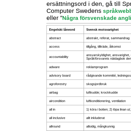
ersättningsord i den, gå till S
Computer Swedens
språkweb
eller "
Några försvenskade angl
Engelskt låneord
Svensk motsvarighet
abstract
abstrakt, referat, sammandrag
access
tillgång, tillträde, åtkomst
ansvarskyldighet, ansvarighet,
accountability
Språkförsvarets nätdagbok de
adware
reklamprogram
advisory board
rådgivande kommitté, ledningss
agroforestry
skogsjordbruk
airbag
luftkudde; krockkudde
aircondition
luftkonditionering, ventilation
all in
1) köra i botten; 2) löpa linan ut
all inclusive
allt inkluderat
allround
allsidig, mångkunnig