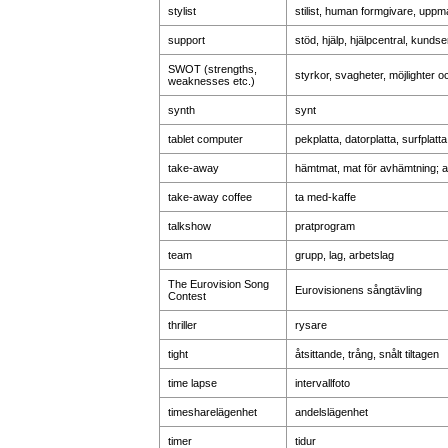
stylist
stilist, human formgivare, uppma
support
stöd, hjälp, hjälpcentral, kundse
SWOT (strengths,
styrkor, svagheter, möjlighter o
weaknesses etc.)
synth
synt
tablet computer
pekplatta, datorplatta, surfplatta
take-away
hämtmat, mat för avhämtning; a
take-away coffee
ta med-kaffe
talkshow
pratprogram
team
grupp, lag, arbetslag
The Eurovision Song
Eurovisionens sångtävling
Contest
thriller
rysare
tight
åtsittande, trång, snålt tiltagen
time lapse
intervallfoto
timesharelägenhet
andelslägenhet
timer
tidur