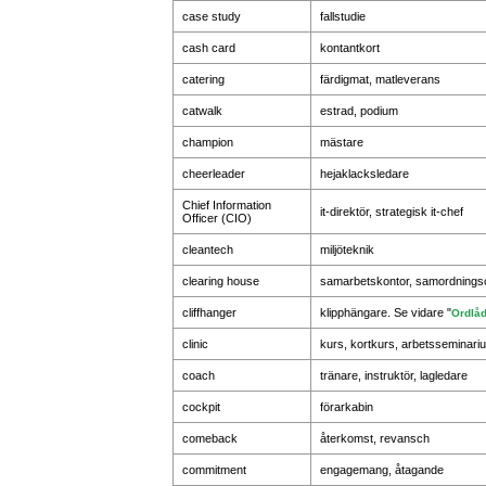
case study
fallstudie
cash card
kontantkort
catering
färdigmat, matleverans
catwalk
estrad, podium
champion
mästare
cheerleader
hejaklacksledare
Chief Information
it-direktör, strategisk it-chef
Officer (CIO)
cleantech
miljöteknik
clearing house
samarbetskontor, samordningsc
cliffhanger
klipphängare. Se vidare "
Ordlå
clinic
kurs, kortkurs, arbetsseminari
coach
tränare, instruktör, lagledare
cockpit
förarkabin
comeback
återkomst, revansch
commitment
engagemang, åtagande