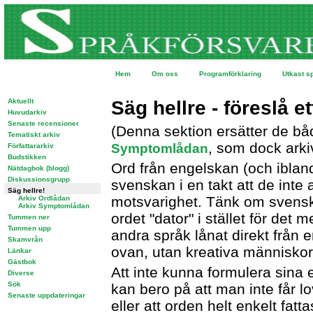
Hem
Om oss
Programförklaring
Utkast s
Aktuellt
Säg hellre - föreslå e
Huvudarkiv
Senaste recensioner
(Denna sektion ersätter de bå
Tematiskt arkiv
, som dock arki
Symptomlådan
Författararkiv
Budstikken
Ord från engelskan (och iblan
Nätdagbok (blogg)
Diskussionsgrupp
svenskan i en takt att de inte 
Säg hellre!
motsvarighet. Tänk om svenska
Arkiv Ordlådan
Arkiv Symptomlådan
ordet "dator" i stället för de
Tummen ner
Tummen upp
andra språk lånat direkt från 
Skamvrån
ovan, utan kreativa människo
Länkar
Gästbok
Att inte kunna formulera sina
Diverse
Sök
kan bero på att man inte får lov t
Senaste uppdateringar
eller att orden helt enkelt fatt