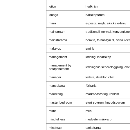
lotion
hudkräm
lounge
sällskapsrum
maila
e-posta, mejla, skicka e-brev
mainstream
traditionell, normal, konventionel
mainstreama
beakta, ta hänsyn till, sätta i c
make-up
smink
management
ledning, ledarskap
management by
ledning via senareläggning, av
postponement
manager
ledare, direktör, chef
mansplaina
förkarla
marketing
marknadsföring, reklam
master bedroom
stort sovrum, huvudsovrum
militia
milis
mindfulness
medveten närvaro
mindmap
tankekarta