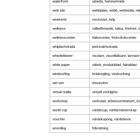
waterfront
sjösida, hamnområde
web site
webbplats, webb, webbsida, nä
weekend
veckoslut, helg
wellness
välbefinnande, hälsa, friskhet, 
wellnesscenter
hälsocenter, friskvårdscenter
whiplashskada
pisksnärtsskada
whistleblower
visslare, visselblåsare, larmare
white paper
vitbok; produktblad, faktablad
windsurfing
brädsegling, vindsurfning
win-win
ömsevinst
virtual reality
virtuell verklighet
workshop
verkstad; arbetsseminarium; ko
world cup
världscup, världsmästerskap
voucher
värdekupong, värdebevis
wrestling
fribrottning