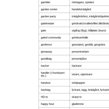
gambler
risktagare, spelare
garden center
handelsträdgård
garden party
trädgårdsfest, trädgårdsbjudni
gatekeeper
grindvakt;kvalitetsfilter;tillstå
gate
utgång (flyg); hållplats (buss)
gated community
grindsamhälle
geofence
geostaket, geofält, geogräns
giveaway
presentreklam
goodibag
presentpåse
hacker
hackare
handler (i hundsport
visare, uppvisare
etc.)
handout
stödpapper
hashtag
fyrkant, tagg, brädgård, fyrkan
HD-tv
skarp-tv
happy hour
gladtimme