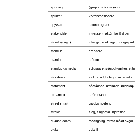
spinning
(grupp)motionscykling
sprinter
kortdistanslöpare
spyware
spionprogram
stakeholder
intressent, aktör, berörd part
standby(läge)
viloläge, vänteläge, energisparl
stand-in
ersättare
standup
ståupp
standup comedian
ståuppare, ståuppkomiker, ståu
starstruck
idolfixerad, betagen av kändis
statement
påstående, uttalande, budskap
streaming
strömmande
street smart
gatukompetent
stroke
slag, slaganfall, hjärnslag
sudden death
förlängning, första målet avgör
styla
stila till