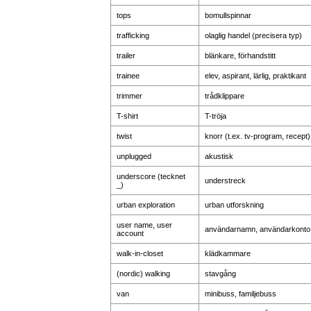
tops
bomullspinnar
trafficking
olaglig handel (precisera typ)
trailer
blänkare, förhandstitt
trainee
elev, aspirant, lärlig, praktikant
trimmer
trådklippare
T-shirt
T-tröja
twist
knorr (t.ex. tv-program, recept)
unplugged
akustisk
underscore (tecknet
understreck
_)
urban exploration
urban utforskning
user name, user
användarnamn, användarkonto
account
walk-in-closet
klädkammare
(nordic) walking
stavgång
van
minibuss, familjebuss