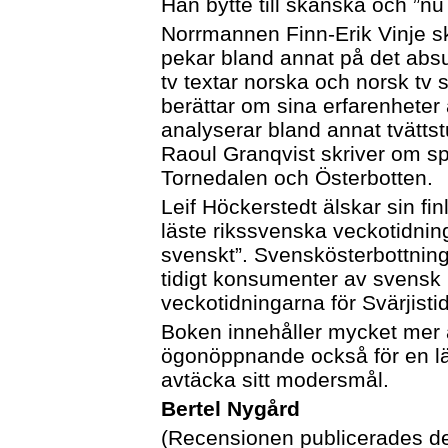
Han bytte till skånska och ”n
Norrmannen Finn-Erik Vinje skr
pekar bland annat på det absu
tv textar norska och norsk tv
berättar om sina erfarenheter
analyserar bland annat tvättst
Raoul Granqvist skriver om s
Tornedalen och Österbotten.
Leif Höckerstedt älskar sin f
läste rikssvenska veckotidning
svenskt”. Svenskösterbottning
tidigt konsumenter av svensk r
veckotidningarna för Svärjisti
Boken innehåller mycket mer 
ögonöppnande också för en läs
avtäcka sitt modersmål.
Bertel Nygård
(Recensionen publicerades de