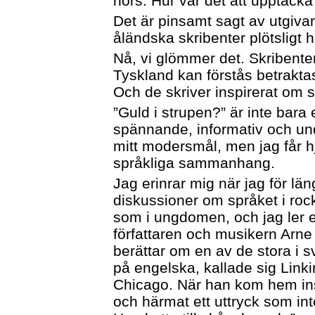
hörs: Hur var det att upptäck
Det är pinsamt sagt av utgiva
åländska skribenter plötsligt 
Nå, vi glömmer det. Skribent
Tyskland kan förstås betrakt
Och de skriver inspirerat om s
”Guld i strupen?” är inte bara
spännande, informativ och und
mitt modersmål, men jag får h
språkliga sammanhang.
Jag erinrar mig när jag för lä
diskussioner om språket i ro
som i ungdomen, och jag ler 
författaren och musikern Arne 
berättar om en av de stora i 
på engelska, kallade sig Link
Chicago. När han kom hem inså
och härmat ett uttryck som in