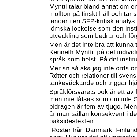
Myntti talar bland annat om e
mollton på finskt håll och tar s
landar i en SFP-kritisk analys 
lömska lockelse som den insti
utveckling som bedrar och för
Men är det inte bra att kunna 
Kenneth Myntti, på det individ
språk som helst. På det instit
Mer än så ska jag inte orda o
Rötter och relationer till sve
tankeväckande och triggar hjärn
Språkförsvarets bok är ett av
man inte låtsas som om inte 
bidragen är fem av tjugo. Men
är man sällan konsekvent i de
baksidestexten:
”Röster från Danmark, Finland