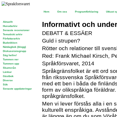
Hem
Om oss
Programförklaring
Utkast s
Aktuellt
Informativt och und
Huvudarkiv
Senaste recensioner
DEBATT & ESSÄER
Tematiskt arkiv
Författararkiv
Guld i strupen?
Budstikken
Rötter och relationer till sven
Nätdagbok (blogg)
Diskussionsgrupp
Red: Frank Michael Kirsch, 
Säg hellre!
Tummen ner
Språkförsvaret, 2014
Tummen upp
Skamvrån
Språkgränsfolket är ett ord so
Länkar
från rikssvenska Språkförsvar
Gästbok
Diverse
med ett ben i båda de finländ
Sök
form av olikspråkiga föräldrar.
Senaste uppdateringar
språkgränsfolket.
Men vi lever förstås alla i en
kulturellt enspråkiga. Avstånd
är längre än om du som Vöråbo 