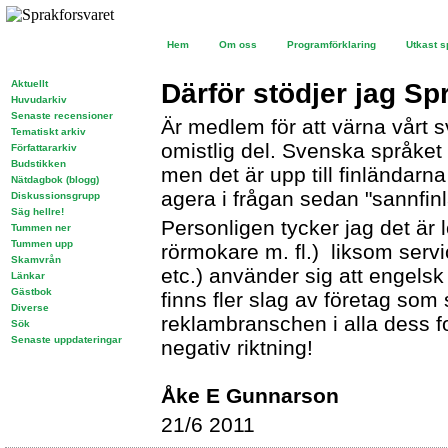
Hem
Om oss
Programförklaring
Utkast s
Aktuellt
Därför stödjer jag Sp
Huvudarkiv
Senaste recensioner
Är medlem för att värna vårt s
Tematiskt arkiv
omistlig del. Svenska språket 
Författararkiv
Budstikken
men det är upp till finländarna
Nätdagbok (blogg)
agera i frågan sedan "sannfi
Diskussionsgrupp
Säg hellre!
Personligen tycker jag det är l
Tummen ner
Tummen upp
rörmokare m. fl.) liksom servi
Skamvrån
etc.) använder sig att engelsk
Länkar
Gästbok
finns fler slag av företag som
Diverse
reklambranschen i alla dess f
Sök
Senaste uppdateringar
negativ riktning!
Åke E Gunnarson
21/6 2011