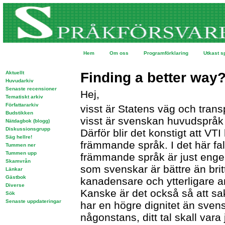
Hem
Om oss
Programförklaring
Utkast s
Aktuellt
Finding a better way
Huvudarkiv
Senaste recensioner
Hej,
Tematiskt arkiv
Författararkiv
visst är Statens väg och trans
Budstikken
visst är svenskan huvudspråk i
Nätdagbok (blogg)
Diskussionsgrupp
Därför blir det konstigt att VTI
Säg hellre!
främmande språk. I det här fal
Tummen ner
Tummen upp
främmande språk är just engel
Skamvrån
som svenskar är bättre än brit
Länkar
Gästbok
kanadensare och ytterligare
Diverse
Kanske är det också så att sa
Sök
Senaste uppdateringar
har en högre dignitet än svensk
någonstans, ditt tal skall vara