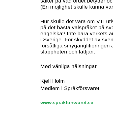
säker på vad ordet betyder o
(En möjlighet skulle kunna va
Hur skulle det vara om VTI ut
på det bästa valspråket på s
engelska? Inte bara verkets an
i Sverige. För skyddet av sven
försåtliga smyganglifieringen 
slappheten och lättjan.
Med vänliga hälsningar
Kjell Holm
Medlem i Språkförsvaret
www.sprakforsvaret.se