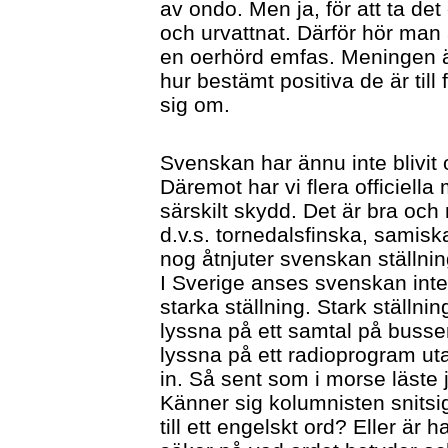
av ondo. Men ja, för att ta det
och urvattnat. Därför hör man
en oerhörd emfas. Meningen ä
hur bestämt positiva de är till 
sig om.
Svenskan har ännu inte blivit o
Däremot har vi flera officiell
särskilt skydd. Det är bra och 
d.v.s. tornedalsfinska, samisk
nog åtnjuter svenskan ställning
I Sverige anses svenskan inte
starka ställning. Stark ställni
lyssna på ett samtal på bussen,
lyssna på ett radioprogram uta
in. Så sent som i morse läst
Känner sig kolumnisten snitsi
till ett engelskt ord? Eller är 