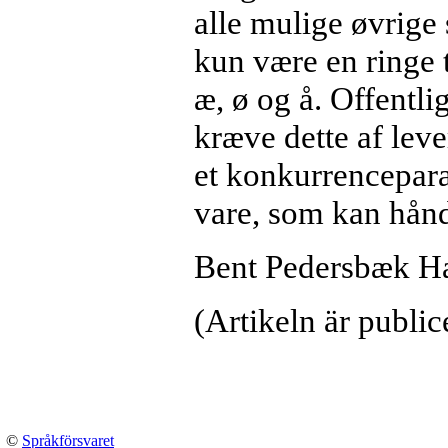
alle mulige øvrige 
kun være en ringe t
æ, ø og å. Offentli
kræve dette af leve
et konkurrencepara
vare, som kan håndt
Bent Pedersbæk Ha
(Artikeln är public
©
Språkförsvaret