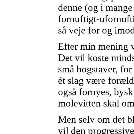
denne (og i mange
fornuftigt-ufornuft
så veje for og imo
Efter min mening vi
Det vil koste minds
små bogstaver, for
ét slag være foræld
også fornyes, byski
molevitten skal omo
Men selv om det bli
vil den progressive