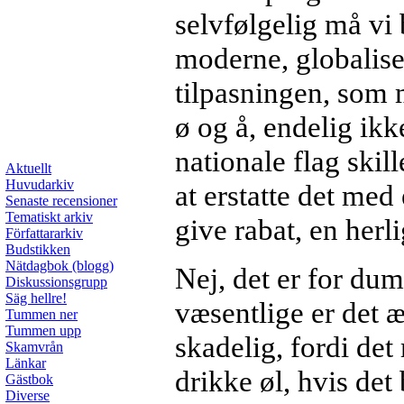
selvfølgelig må vi b
moderne, globalise
tilpasningen, som 
ø og å, endelig ik
nationale flag skill
Aktuellt
Huvudarkiv
at erstatte det me
Senaste recensioner
Tematiskt arkiv
give rabat, en herl
Författararkiv
Budstikken
Nätdagbok (blogg)
Nej, det er for du
Diskussionsgrupp
Säg hellre!
væsentlige er det æ
Tummen ner
Tummen upp
skadelig, fordi de
Skamvrån
Länkar
drikke øl, hvis det 
Gästbok
Diverse