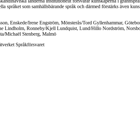
skandinaviska länderna institutionellt försvarar kunskaperna i grannspr
ella språket som samhällsbärande språk och därmed förstärks även ku
son, Enskede/Irene Engström, Mönsterås/Tord Gyllenhammar, Götebor
e Lindholm, Ronneby/Kjell Lundquist, Lund/Hillo Nordström, Norsbo
ta/Michaël Stenberg, Malmö
tverket Språkförsvaret