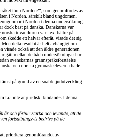
om motvikt till engelskan.
språket ihop Norden?”, som genomfördes av
lsen i Norden, särskilt bland ungdomen,
eungdomar i Norden i denna undersökning.
ar dock bäst på danska. Danskarna var
norska invandrarna var t.ex. bättre på
m skedde ett halvår efteråt, visade det sig
 Men detta resultat är helt avhängigt om
n visade också att den äldre generationen
ar gått mellan de båda undersökningar har
medan svenskarnas grannspråksförståelse
e danska och norska gymnasieeleverna hade
, främst på grund av en snabb ljudutveckling
 f.ö. inte är juridiskt bindande. I denna
 är och förblir starka och levande, att de
en fortsättningsvis bedrivs på de
tt prioritera genomförandet av