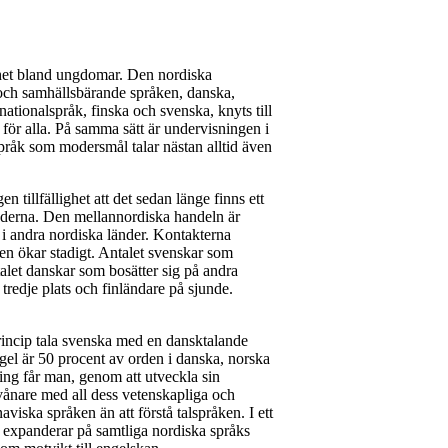
nerhet bland ungdomar. Den nordiska
 och samhällsbärande språken, danska,
ationalspråk, finska och svenska, knyts till
ör alla. På samma sätt är undervisningen i
pråk som modersmål talar nästan alltid även
tillfällighet att det sedan länge finns ett
änderna. Den mellannordiska handeln är
– i andra nordiska länder. Kontakterna
den ökar stadigt. Antalet svenskar som
alet danskar som bosätter sig på andra
tredje plats och finländare på sjunde.
rincip tala svenska med en dansktalande
egel är 50 procent av orden i danska, norska
ing får man, genom att utveckla sin
vånare med all dess vetenskapliga och
aviska språken än att förstå talspråken. I ett
 expanderar på samtliga nordiska språks