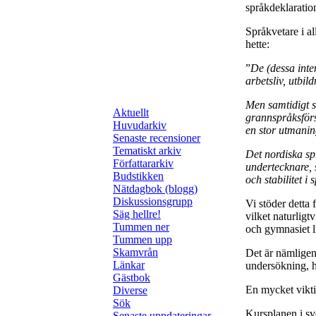
språkdeklaration
Språkvetare i al
hette:
”
De (dessa inte
arbetsliv, utbil
Men samtidigt 
Aktuellt
grannspråksförs
Huvudarkiv
en stor utmani
Senaste recensioner
Tematiskt arkiv
Det nordiska spr
Författararkiv
undertecknare, 
Budstikken
och stabilitet i
Nätdagbok (blogg)
Diskussionsgrupp
Vi stöder detta 
Säg hellre!
vilket naturlig
Tummen ner
och gymnasiet l
Tummen upp
Skamvrån
Det är nämligen
Länkar
undersökning, h
Gästbok
En mycket vikti
Diverse
Sök
Kursplanen i sv
Senaste uppdateringar