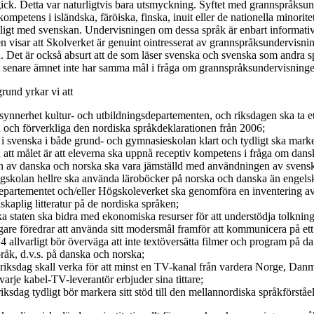
ick. Detta var naturligtvis bara utsmyckning. Syftet med grannspråksund
ompetens i isländska, färöiska, finska, inuit eller de nationella minorit
eligt med svenskan. Undervisningen om dessa språk är enbart informativ
en visar att Skolverket är genuint ointresserat av grannspråksundervisn
n. Det är också absurt att de som läser svenska och svenska som andra s
t senare ämnet inte har samma mål i fråga om grannspråksundervisninge
und yrkar vi att
i synnerhet kultur- och utbildningsdepartementen, och riksdagen ska ta 
n och förverkliga den nordiska språkdeklarationen från 2006;
 i svenska i både grund- och gymnasieskolan klart och tydligt ska mark
h att målet är att eleverna ska uppnå receptiv kompetens i fråga om dan
n av danska och norska ska vara jämställd med användningen av svens
skolan hellre ska använda läroböcker på norska och danska än engelsk
epartementet och/eller Högskoleverket ska genomföra en inventering av 
skaplig litteratur på de nordiska språken;
ska staten ska bidra med ekonomiska resurser för att understödja tolknin
agare föredrar att använda sitt modersmål framför att kommunicera på ett
allvarligt bör överväga att inte textöversätta filmer och program på da
råk, d.v.s. på danska och norska;
 riksdag skall verka för att minst en TV-kanal från vardera Norge, Danm
arje kabel-TV-leverantör erbjuder sina tittare;
riksdag tydligt bör markera sitt stöd till den mellannordiska språkförstå