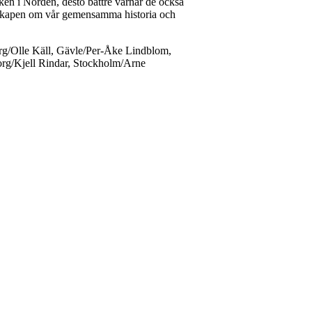
åken i Norden, desto bättre värnar de också
nskapen om vår gemensamma historia och
g/Olle Käll, Gävle/Per-Åke Lindblom,
rg/Kjell Rindar, Stockholm/Arne