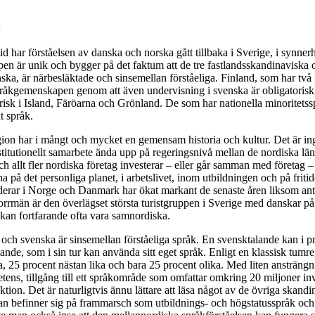
 tid har förståelsen av danska och norska gått tillbaka i Sverige, i syn
n är unik och bygger på det faktum att de tre fastlandsskandinaviska
ka, är närbesläktade och sinsemellan förståeliga. Finland, som har två n
råkgemenskapen genom att även undervisning i svenska är obligatorisk f
risk i Island, Färöarna och Grönland. De som har nationella minoritetss
t språk.
n har i mångt och mycket en gemensam historia och kultur. Det är ingen 
nstitutionellt samarbete ända upp på regeringsnivå mellan de nordiska l
h allt fler nordiska företag investerar – eller går samman med företag 
 på det personliga planet, i arbetslivet, inom utbildningen och på friti
tuderar i Norge och Danmark har ökat markant de senaste åren liksom ant
rrmän är den överlägset största turistgruppen i Sverige med danskar på 
kan fortfarande ofta vara samnordiska.
och svenska är sinsemellan förståeliga språk. En svensktalande kan i p
lande, som i sin tur kan använda sitt eget språk. Enligt en klassisk tumr
a, 25 procent nästan lika och bara 25 procent olika. Med liten ansträngn
tens, tillgång till ett språkområde som omfattar omkring 20 miljoner in
ktion. Det är naturligtvis ännu lättare att läsa något av de övriga skandin
an befinner sig på frammarsch som utbildnings- och högstatusspråk och