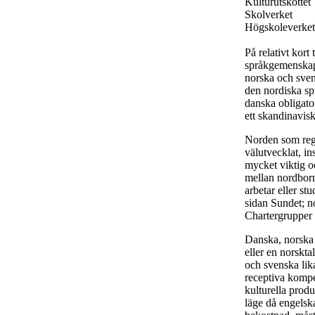
Kulturutskottet
Skolverket
Högskoleverket
På relativt kort
språkgemenskape
norska och svens
den nordiska sp
danska obligato
ett skandinavisk
Norden som regio
välutvecklat, i
mycket viktig oc
mellan nordborna
arbetar eller s
sidan Sundet; no
Chartergrupper 
Danska, norska 
eller en norskta
och svenska lik
receptiva kompe
kulturella produ
läge då engelsk