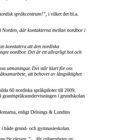
 nordisk språkcentrum!”,
i vilket det bl.a.
 i Norden, där kontakterna mellan nordbor i
 konstatera att den nordiska
re nordbor. Det är ett allvarligt hot och
ssa utmaningar. Det står klart för oss
råksamarbete, att behovet av långsiktighet
ilda 60 nordiska språkpiloter till 2009,
a på grannspråksundervisningen i grundskolan
domarna, enligt Delsings & Lundins
t i både grund- och gymnasieskolan.
len för eleven: ”
…får erfarenheter av