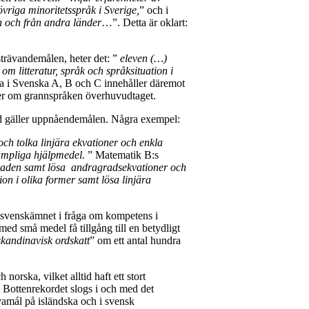
vriga minoritetsspråk i Sverige,
” och i
en och från andra länder
…”. Detta är oklart:
strävandemålen, heter det: ”
eleven (…)
m litteratur, språk och språksituation i
 i Svenska A, B och C innehåller däremot
ller om grannspråken överhuvudtaget.
ad gäller uppnåendemålen. Några exempel:
 och tolka linjära ekvationer och enkla
ämpliga hjälpmedel.
” Matematik B:s
raden samt lösa andragradsekvationer och
on i olika former samt lösa linjära
m svenskämnet i fråga om kompetens i
ed små medel få tillgång till en betydligt
skandinavisk ordskatt
” om ett antal hundra
norska, vilket alltid haft ett stort
 Bottenrekordet slogs i och med det
vamál på isländska och i svensk