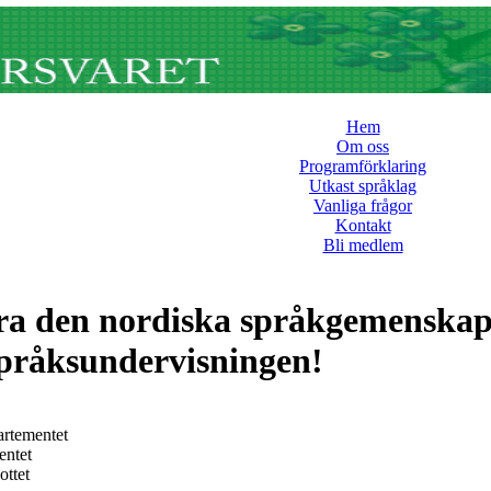
Hem
Om oss
Programförklaring
Utkast språklag
Vanliga frågor
Kontakt
Bli medlem
ra den nordiska språkgemenskape
pråksundervisningen!
artementet
entet
ottet