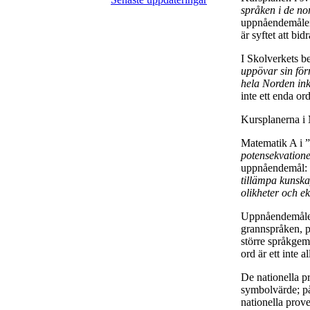
språken i de no
uppnåendemål
är syftet att bi
I Skolverkets b
uppövar sin för
hela Norden ink
inte ett enda o
Kursplanerna i
Matematik A i ”
potensekvation
uppnåendemål: 
tillämpa kunsk
olikheter och e
Uppnåendemålen 
grannspråken, p
större språkgem
ord är ett inte 
De nationella pr
symbolvärde; på
nationella prove