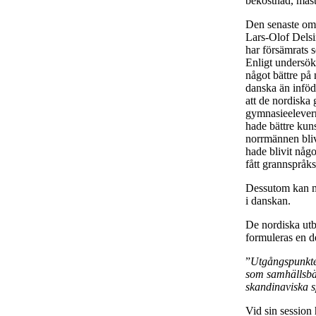
bekostnad, måst
Den senaste om
Lars-Olof Delsi
har försämrats
Enligt undersök
något bättre på
danska än inföd
att de nordiska
gymnasieelevern
hade bättre kun
norrmännen bliv
hade blivit någ
fått grannspråk
Dessutom kan man
i danskan.
De nordiska utb
formuleras en d
”
Utgångspunkten
som samhällsbär
skandinaviska s
Vid sin session