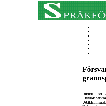
Försva
granns
Utbildningsdep
Kulturdepartem
Utbildningsutsk