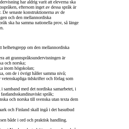
ervisning har aldrig varit att eleverna ska
etsspråken, eftersom inget av dessa språk är
. De senaste konstruktionerna av de
ingen och den mellannordiska
pråk ska ha samma nationella prov, så länge
n.
ett helhetsgrepp om den mellannordiska
era att grannspråksundervisningen är
ska och norska;
ka inom högskolan;
a, om de i övrigt håller samma nivå;
vetenskapliga tidskrifter och förlag som
g i samband med det nordiska samarbetet, i
 fastlandsskandinaviskt språk;
nska och norska till svenska utan texta dem
ark och Finland skall ingå i det basutbud
elsen både i ord och praktisk handling.