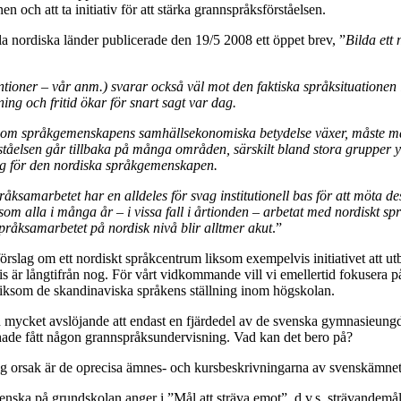
en och att ta initiativ för att stärka grannspråksförståelsen.
la nordiska länder publicerade den 19/5 2008 ett öppet brev, ”
Bilda ett
ntioner – vår anm.) svarar också väl mot den faktiska språksituationen
dning och fritid ökar för snart sagt var dag.
som språkgemenskapens samhällsekonomiska betydelse växer, måste man
tåelsen går tillbaka på många områden, särskilt bland stora grupper yng
ng för den nordiska språkgemenskapen.
åksamarbetet har en alldeles för svag institutionell bas för att möta de
som alla i många år – i vissa fall i årtionden – arbetat med nordiskt sp
 språksamarbetet på nordisk nivå blir alltmer akut
.”
förslag om ett nordiskt språkcentrum liksom exempelvis initiativet att utb
tvis är långtifrån nog. För vårt vidkommande vill vi emellertid fokuser
iksom de skandinaviska språkens ställning inom högskolan.
 mycket avslöjande att endast en fjärdedel av de svenska gymnasieung
ade fått någon grannspråksundervisning. Vad kan det bero på?
g orsak är de oprecisa ämnes- och kursbeskrivningarna av svenskämne
enska på grundskolan anger i ”Mål att sträva emot”, d.v.s. strävandemå