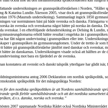
e man också inse att den mellannordiska språkförståelsen kan fungera s
fattande undersökningen av grannspråksförståelsen i Norden, ”Håller 
ng & Katarina Lundin Åkesson 2005, visar dock att grannspråksförståe
 sedan 1976 (Mauruds undersökning). Sammanlagt ingick 1850 gymnasi
ningen var norrmännen bäst på både svenska och danska. Färingarna v
 norska än svenska och svenskarna något bättre på norska än danska. De 
da svenskar. I en efterföljande delundersökning av Delsing & Lundin, so
 gymnasieungdomarna erhöll bättre resultat i engelska än i grannspråken.
a har fått någon undervisning i grannspråken eller inte. Undersökninge
skaper i grannspråken än gymnasieungdomen. Under de trettio år som h
it bättre på grannspråksförståelse jämfört med danskar och svenskar, 
ot bättre än danskarnas. Undersökningen visade också att hälften av d
sundervisning mot bara en fjärdedel av de svenska.
 konstatera att svenskt och danskt talspråk ytterligare har glidit isär
ildningsministrarna antog 2006 Deklaration om nordisk språkpolitik, som
emokratisk språkpolitik för det mångspråkiga Norden:
 för den nordiska språkpolitiken är att Nordens samhällsbärande språk
ande språk förblir samhällsbärande och att det nordiska samarbetet äv
pråken, d.v.s. danska, norska och svenska.”
 hösten 2007 uppmanade Nordiska Rådet också Nordiska Ministerrådet a