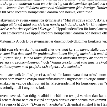
rdiska grannländerna samt en orientering om det samiska språket och ö
en”…
kunna läsa till åldern avpassad skönlitteratur från Sverige, Nord
dra till ökad receptiv kompetens i danska och norska, eller inte?
eskrivning av svenskämnet på gymnasiet i "Mål att sträva emot", d.v.s. 
måga att förstå talad och skriven norska och danska och får kännedom o
lusive minoritetsspråken i Sverige.
” Uppnåendemålen för kursplanerna
rd om att eleverna ska uppnå receptiv kompetens i danska och norska e
 Matematik A och B på gymnasiet är däremot betydligt mer konkreta v
Mål som eleven ska ha uppnått efter avslutad kurs ... kunna ställa upp
er samt lösa dem med för problemsituationen lämplig metod och med l
” (
eleven ska)…kunna tolka, förenkla och omforma uttryck av andra g
aperna vid problemlösning;
” och ”
kunna arbeta med räta linjens ekvati
kvationssystem med grafiska och algebraiska metoder.
”
i matematik är alltså precisa, och skulle kunna vara detta också ino
recis som målen i övriga skolspråksstudier. Ungdomar i Sverige skulle m
enskap än vad de idag tror sig ha. Preciserade mål för kunskaper i en ”
alls orimligt mål i ungdomsskolan.
oven i svenska har tidigare alltid innehållit en text på vardera danska och 
 senare år har bara en text på antingen danska eller norska förekommit.
t i svenska ht 2007, ”
Dröm och verklighet
”, då endast en strof från Há