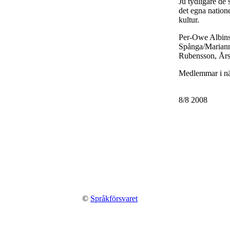
Ju tydligare de 
det egna nation
kultur.
Per-Owe Albins
Spånga/Mariann
Rubensson, Års
Medlemmar i nä
8/8 2008
©
Språkförsvaret