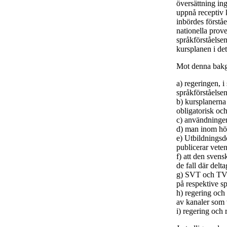
översättning ing
uppnå receptiv k
inbördes förstå
nationella prov
språkförståelse
kursplanen i de
Mot denna bakgr
a) regeringen, 
språkförståelse
b) kursplanerna
obligatorisk oc
c) användninge
d) man inom hög
e) Utbildningsd
publicerar veten
f) att den sven
de fall där delt
g) SVT och TV4 
på respektive sp
h) regering och
av kanaler som v
i) regering och 