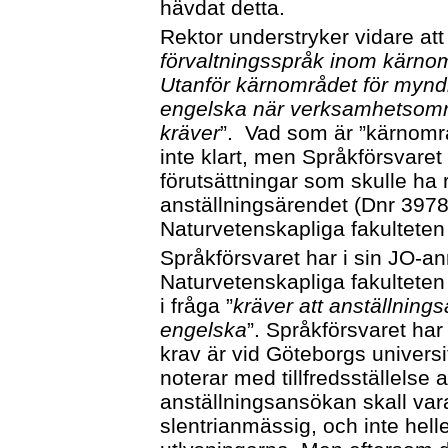
hävdat detta.
Rektor understryker vidare att 
förvaltningsspråk inom kärno
Utanför kärnområdet för myn
engelska när verksamhetsområ
kräver
”. Vad som är ”kärnområ
inte klart, men Språkförsvaret 
förutsättningar som skulle ha 
anställningsärendet (Dnr 397
Naturvetenskapliga fakulteten
Språkförsvaret har i sin JO-anm
Naturvetenskapliga fakulteten o
i fråga ”
kräver att anställning
engelska
”. Språkförsvaret har 
krav är vid Göteborgs universit
noterar med tillfredsställelse 
anställningsansökan skall var
slentrianmässig, och inte hel