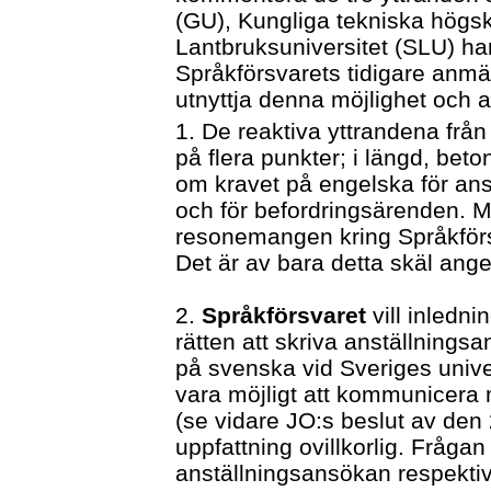
(GU), Kungliga tekniska högs
Lantbruksuniversitet (SLU) ha
Språkförsvarets tidigare anmäl
utnyttja denna möjlighet och a
1. De reaktiva yttrandena från 
på flera punkter; i längd, beton
om kravet på engelska för anst
och för befordringsärenden. M
resonemangen kring Språkförs
Det är av bara detta skäl ange
2.
Språkförsvaret
vill inledni
rätten att skriva anställning
på svenska vid Sveriges univers
vara möjligt att kommunicer
(se vidare JO:s beslut av den 
uppfattning ovillkorlig. Frågan
anställningsansökan respektiv