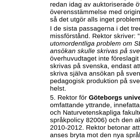
redan idag av auktoriserade ö
överensstämmelse med original
så det utgör alls inget proble
I de sista passagerna i det tr
missförstånd. Rektor skriver: ”
utomordentliga problem om SLU 
ansökan skulle skrivas på sv
överhuvudtaget inte föreslagit 
skrivas på svenska, endast att 
skriva själva ansökan på sve
pedagogisk produktion på sven
helst.
5. Rektor för
Göteborgs unive
omfattande yttrande, innefatt
och Naturvetenskapliga fakult
språkpolicy 82006) och den ak
2010-2012. Rektor betonar att
anses bryta mot den nya språk