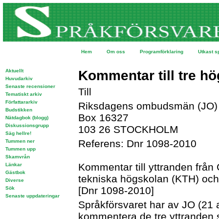
Hem
Om oss
Programförklaring
Utkast s
Aktuellt
Kommentar till tre h
Huvudarkiv
Senaste recensioner
Till
Tematiskt arkiv
Författararkiv
Riksdagens ombudsmän (JO)
Budstikken
Box 16327
Nätdagbok (blogg)
Diskussionsgrupp
103 26 STOCKHOLM
Säg hellre!
Referens: Dnr 1098-2010
Tummen ner
Tummen upp
Skamvrån
Kommentar till yttranden från
Länkar
Gästbok
tekniska högskolan (KTH) och
Diverse
[Dnr 1098-2010]
Sök
Senaste uppdateringar
Språkförsvaret har av JO (21 a
kommentera de tre yttranden s