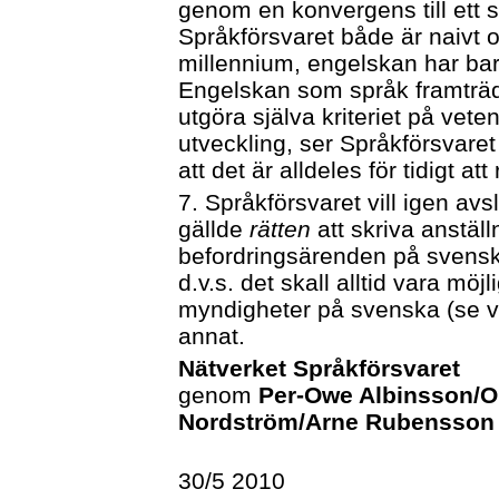
genom en konvergens till ett 
Språkförsvaret både är naivt oc
millennium, engelskan har bar
Engelskan som språk framträde
utgöra själva kriteriet på vet
utveckling, ser Språkförsvare
att det är alldeles för tidigt at
7. Språkförsvaret vill igen av
gällde
rätten
att skriva anstäl
befordringsärenden på svenska
d.v.s. det skall alltid vara m
myndigheter på svenska (se vi
annat.
Nätverket Språkförsvaret
genom
Per-Owe Albinsson/Ol
Nordström/Arne Rubensson
30/5 2010