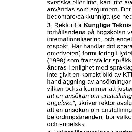
svenska eller inte, kan inte a
användas som argument. Det g
bedömare/sakkunniga (se ned
3. Rektor för
Kungliga Tekni
förhållandena på högskolan va
internationalisering, och enge
respekt. Här handlar det snar
omedveten) formulering i lyd
(1998) som framställer språkk
ändras i enlighet med språkla
inte givit en korrekt bild av K
handläggning av ansökningar ti
vilken också kommer att juster
att en ansökan om anställning 
engelska
”, skriver rektor avs
att en ansökan om anställning
befordringsärenden, bör välk
och engelska.