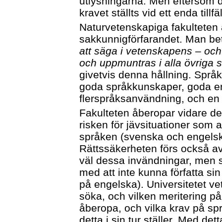
utlysningarna. Men eftersom de
kravet ställts vid ett enda tillfäl
Naturvetenskapiga fakulteten 
sakkunnigförfarandet. Man bet
att säga i vetenskapens – och
och uppmuntras i alla övrig
givetvis denna hållning. Spr
goda språkkunskaper, goda e
flerspråksanvändning, och en
Fakulteten åberopar vidare de
risken för jävsituationer som
språken (svenska och engelska
Rättssäkerheten förs också avs
väl dessa invändningar, men ser
med att inte kunna författa s
på engelska). Universitetet v
söka, och vilken meritering p
åberopa, och vilka krav på s
detta i sin tur ställer. Med det