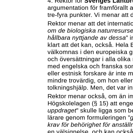
4. Rektor för
Sveriges Lantbr
argumentation för framförallt
tre-fyra punkter. Vi menar att
Rektor menar att det internatio
om de biologiska naturresurs
hållbara nyttjande av dessa
” 
klart att det kan, också. Hela
välkomnas i den europeiska 
och översättningar i alla olika
med engelska och franska som
eller estnisk forskare är inte m
mindre trovärdig, om hon eller
tolkningshjälp. Men, det var 
Rektor menar också, om än im
Högskolelagen (§ 15) att eng
uppdraget
” skulle ligga som 
lärare genom formuleringen ”
g
krav för behörighet för anställ
en välsignelse, och kan också v