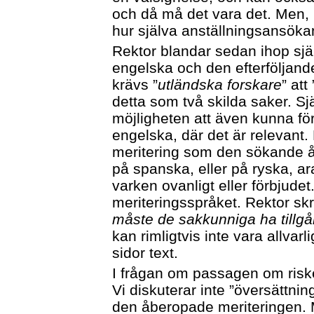
och då må det vara det. Men, 
hur själva anställningsansöka
Rektor blandar sedan ihop sj
engelska och den efterföljand
krävs ”
utländska forskare
” att 
detta som två skilda saker. Sj
möjligheten att även kunna fö
engelska, där det är relevant
meritering som den sökande å
på spanska, eller på ryska, ar
varken ovanligt eller förbjude
meriteringsspråket. Rektor skri
måste de sakkunniga ha tillgån
kan rimligtvis inte vara allvar
sidor text.
I frågan om passagen om risk
Vi diskuterar inte ”översättnin
den åberopade meriteringen. M