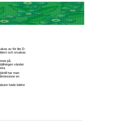
as av för lite D-
låldern och orsakas
amnet på
tällningen vänder
nska.
ärtill har man
 åtminstone en
akare hade bättre