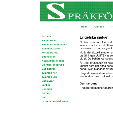
Hem
Om oss
P
Aktuellt
Engelska sjukan
Huvudarkiv
Nu har även Värmlands Mus
Senaste recensioner
vitamin samt leder till ett
av en övertro på de egna k
Tematiskt arkiv
Nu är det aktuellt med en u
Författararkiv
utställningen LUSTEN green
Budstikken
sig till. De behärskar sve
Nätdagbok (blogg)
År 1885 grundades en nöjes
Diskussionsgrupp
kunnat göra där ända sedan 
Säg hellre!
gång i livet. Mängder av utl
Tummen ner
Finge de nya reklammakarna
förstånd och kom att kalla
Tummen upp
Skamvrån
Gunnar Lund
Länkar
(Publicerad med författarens
Gästbok
Diverse
Sök
Senaste uppdateringar