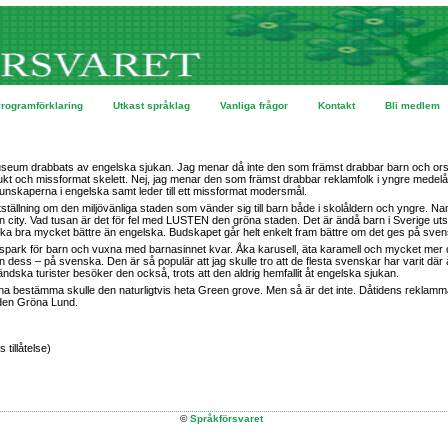
rogramförklaring
Utkast språklag
Vanliga frågor
Kontakt
Bli medlem
eum drabbats av engelska sjukan. Jag menar då inte den som främst drabbar barn och orsak
 mjukt och missformat skelett. Nej, jag menar den som främst drabbar reklamfolk i yngre mede
unskaperna i engelska samt leder till ett missformat modersmål.
tställning om den miljövänliga staden som vänder sig till barn både i skolåldern och yngre. N
 city. Vad tusan är det för fel med LUSTEN den gröna staden. Det är ändå barn i Sverige uts
nska bra mycket bättre än engelska. Budskapet går helt enkelt fram bättre om det ges på sve
park för barn och vuxna med barnasinnet kvar. Åka karusell, äta karamell och mycket mer d
dess – på svenska. Den är så populär att jag skulle tro att de flesta svenskar har varit där
ändska turister besöker den också, trots att den aldrig hemfallit åt engelska sjukan.
 bestämma skulle den naturligtvis heta Green grove. Men så är det inte. Dåtidens reklamm
 den Gröna Lund.
 tillåtelse)
©
Språkförsvaret