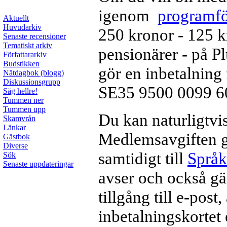
igenom
programfö
Aktuellt
Huvudarkiv
250 kronor - 125 k
Senaste recensioner
Tematiskt arkiv
pensionärer - på P
Författararkiv
Budstikken
gör en inbetalnin
Nätdagbok (blogg)
Diskussionsgrupp
SE35 9500 0099 
Säg hellre!
Tummen ner
Tummen upp
Du kan naturligtvis
Skamvrån
Länkar
Medlemsavgiften gä
Gästbok
Diverse
samtidigt till
Språk
Sök
Senaste uppdateringar
avser och också gär
tillgång till e-pos
inbetalningskortet 