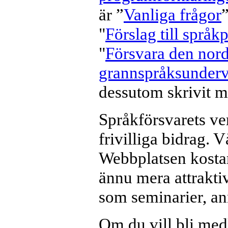
är ”
Vanliga frågor
”
"
Förslag till språk
"
Försvara den nor
grannspråksunderv
dessutom skrivit m
Språkförsvarets v
frivilliga bidrag. 
Webbplatsen kostar
ännu mera attraktiv
som seminarier, an
Om du vill bli medl