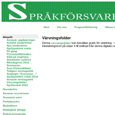
Hem
Om oss
Programförklaring
Utkast 
Aktuellt
Värvningsfolder
Senaste uppdateringar
Avlidna medlemmar
Denna
kan beställas gratis för utdelning 
värvningsfolder
Nya medlemmar
inbetalningskort på sidan 4 till skillnad från denna digitala v
Språkpolitisk enkät
På gång
Pressmeddelanden
Såld på engelska
Stockholm val2014
Riksdagsval 2014
Seminarier
Svar EU-kandidater
Tidigare omslagsbild
Antologin "Svenskan..."
Språkpolitisk enkät 2018
Senaste omslagsbild
Värvningsfolder
Språkenkät 2022
Huvudarkiv
Senaste recensioner
Tematiskt arkiv
Författararkiv
Budstikken
Nätdagbok (blogg)
Diskussionsgrupp