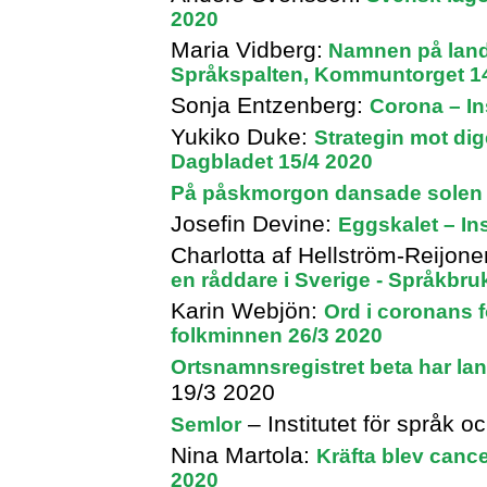
2020
Maria Vidberg:
Namnen på lands
Språkspalten, Kommuntorget 1
Sonja Entzenberg:
Corona – In
Yukiko Duke:
Strategin mot di
Dagbladet 15/4 2020
På påskmorgon dansade sole
Josefin Devine:
Eggskalet – Ins
Charlotta af Hellström-Reijon
en råddare i Sverige - Språkbru
Karin Webjön:
Ord i coronans f
folkminnen 26/3 2020
Ortsnamnsregistret beta har la
19/3 2020
– Institutet för språk 
Semlor
Nina Martola:
Kräfta blev canc
2020