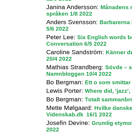
Janina Andersson:
Månadens no
språken 1/8 2022
Anders Svensson:
Barbarerna 
5/6 2022
Peter Lee:
Six English words 
Conversation 6/5 2022
Caroline Sandström:
Känner du
20/4 2022
Mathias Strandberg:
Sövde – s
Namnbloggen 10/4 2022
Bo Bergman:
Ett o som smittar
Lewis Porter:
Where did, 'jazz
Bo Bergman:
Totalt sammanbro
Mette Mølgaard:
Hvilke danske
Videnskab.dk 16/1 2022
Josefin Devine:
Grumlig etymo
2022