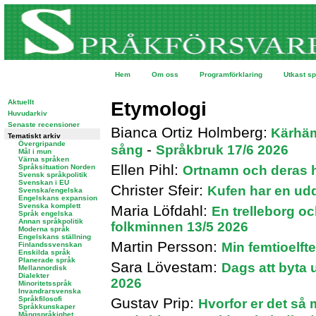
Hem
Om oss
Programförklaring
Utkast s
Aktuellt
Etymologi
Huvudarkiv
Senaste recensioner
Bianca Ortiz Holmberg:
Kärhäm
Tematiskt arkiv
Övergripande
-
sång
Språkbruk 17/6 2026
Mål i mun
Värna språken
Ellen Pihl:
Språksituation Norden
Ortnamn och deras h
Svensk språkpolitik
Svenskan i EU
Christer Sfeir:
Kufen har en udd
Svenska/engelska
Engelskans expansion
Svenska komplett
Maria Löfdahl:
En trelleborg och
Språk engelska
Annan språkpolitik
folkminnen 13/5 2026
Moderna språk
Engelskans ställning
Martin Persson:
Min femtioelft
Finlandssvenskan
Enskilda språk
Planerade språk
Sara Lövestam:
Dags att byta 
Mellannordisk
Dialekter
2026
Minoritetsspråk
Invandrarsvenska
Språkfilosofi
Gustav Prip:
Hvorfor er det så
Språkkunskaper
Mångspråkighet