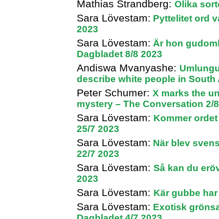
Mathias Strandberg:
Olika sor
Sara Lövestam:
Pyttelitet ord
2023
Sara Lövestam:
Är hon gudomli
Dagbladet 8/8 2023
Andiswa Mvanyashe:
Umlungu:
describe white people in South 
Peter Schumer:
X marks the un
mystery – The Conversation 2/
Sara Lövestam:
Kommer ordet f
25/7 2023
Sara Lövestam:
När blev sven
22/7 2023
Sara Lövestam:
Så kan du erö
2023
Sara Lövestam:
Kär gubbe har
Sara Lövestam:
Exotisk grönsa
Dagbladet 4/7 2023