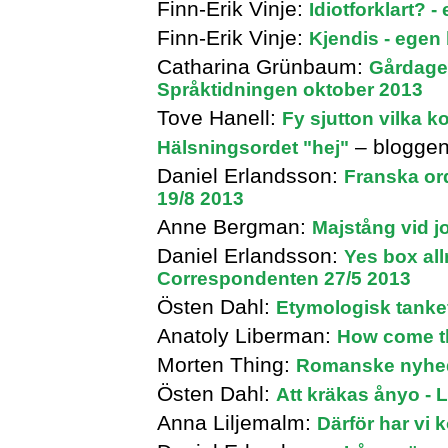
Finn-Erik Vinje:
Idiotforklart? 
Finn-Erik Vinje:
Kjendis - egen
Catharina Grünbaum:
Gårdagen
Språktidningen oktober 2013
Tove Hanell:
Fy sjutton vilka 
– bloggen
Hälsningsordet "hej"
Daniel Erlandsson:
Franska or
19/8 2013
Anne Bergman:
Majstång vid j
Daniel Erlandsson:
Yes box all
Correspondenten 27/5 2013
Östen Dahl:
Etymologisk tankef
Anatoly Liberman:
How come the
Morten Thing:
Romanske nyhed
Östen Dahl:
Att kräkas ånyo - 
Anna Liljemalm:
Därför har vi 