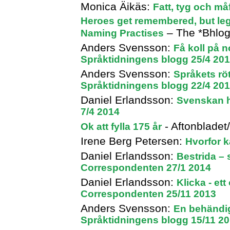
Monica Äikäs:
Fatt, tyg och må
Heroes get remembered, but le
– The *Bhlog
Naming Practises
Anders Svensson:
Få koll på n
Språktidningens blogg 25/4 20
Anders Svensson:
Språkets röt
Språktidningens blogg 22/4 20
Daniel Erlandsson:
Svenskan h
7/4 2014
- Aftonbladet
Ok att fylla 175 år
Irene Berg Petersen:
Hvorfor k
Daniel Erlandsson:
Bestrida – 
Correspondenten 27/1 2014
Daniel Erlandsson:
Klicka - et
Correspondenten 25/11 2013
Anders Svensson:
En behändig
Språktidningens blogg 15/11 2