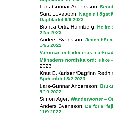
Lars-Gunnar Andersson:
Scout
Sara Lövestam:
Nageln i ögat 
Dagbladet 6/6 2023
Bianca Ortiz Holmberg:
Hellre
22/5 2023
Anders Svensson:
Jeans börja
14/5 2023
Varornas och idéernas markna
Månadens nordiska ord: lukke
2023
Knut E.Karlsen/Dagfinn Rødni
Språkrådet 8/2 2023
Lars-Gunnar Andersson:
Bruka
9/10 2022
Simon Ager:
Wanderwörter – Om
Anders Svensson:
Därför är fe
11/9 2022