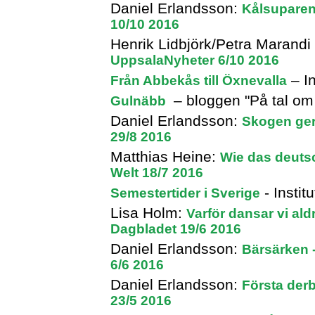
Daniel Erlandsson:
Kålsuparen
10/10 2016
Henrik Lidbjörk/Petra Marand
UppsalaNyheter 6/10 2016
– In
Från Abbekås till Öxnevalla
– bloggen "På tal om
Gulnäbb
Daniel Erlandsson:
Skogen ger
29/8 2016
Matthias Heine:
Wie das deutsc
Welt 18/7 2016
- Instit
Semestertider i Sverige
Lisa Holm:
Varför dansar vi al
Dagbladet 19/6 2016
Daniel Erlandsson:
Bärsärken 
6/6 2016
Daniel Erlandsson:
Första der
23/5 2016