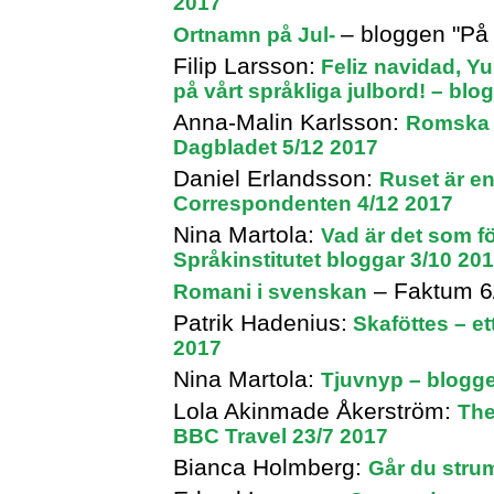
2017
– bloggen "På
Ortnamn på Jul-
Filip Larsson:
Feliz navidad, Y
på vårt språkliga julbord! – bl
Anna-Malin Karlsson:
Romska 
Dagbladet 5/12 2017
Daniel Erlandsson:
Ruset är en
Correspondenten 4/12 2017
Nina Martola:
Vad är det som f
Språkinstitutet bloggar 3/10 20
– Faktum 6
Romani i svenskan
Patrik Hadenius:
Skaföttes – e
2017
Nina Martola:
Tjuvnyp – blogge
Lola Akinmade Åkerström:
The
BBC Travel 23/7 2017
Bianca Holmberg:
Går du strum