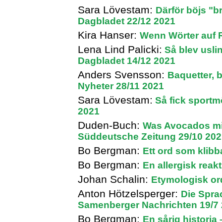
Sara Lövestam:
Därför böjs "b
Dagbladet 22/12 2021
Kira Hanser:
Wenn Wörter auf 
Lena Lind Palicki:
Så blev uslin
Dagbladet 14/12 2021
Anders Svensson:
Baquetter, b
Nyheter 28/11 2021
Sara Lövestam:
Så fick sportm
2021
Duden-Buch:
Was Avocados mi
Süddeutsche Zeitung 29/10 202
Bo Bergman:
Ett ord som klibb
Bo Bergman:
En allergisk reak
Johan Schalin:
Etymologisk ord
Anton Hötzelsperger:
Die Spra
Samenberger Nachrichten 19/7
Bo Bergman:
En sårig historia