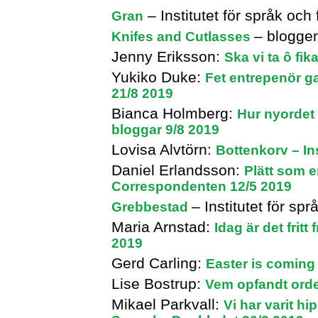
– Institutet för språk oc
Gran
– blogge
Knifes and Cutlasses
Jenny Eriksson:
Ska vi ta ô fi
Yukiko Duke:
Fet entrepenör g
21/8 2019
Bianca Holmberg:
Hur nyordet 
bloggar 9/8 2019
Lovisa Alvtörn:
Bottenkorv – In
Daniel Erlandsson:
Plätt som e
Correspondenten 12/5 2019
– Institutet för s
Grebbestad
Maria Arnstad:
Idag är det frit
2019
Gerd Carling:
Easter is coming
Lise Bostrup:
Vem opfandt ord
Mikael Parkvall:
Vi har varit hi