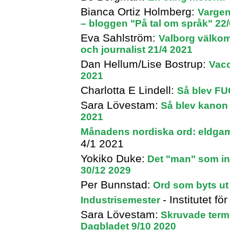
Bianca Ortiz Holmberg:
Vargen
– bloggen "På tal om språk" 22
Eva Sahlström:
Valborg välko
och journalist 21/4 2021
Dan Hellum/Lise Bostrup:
Vacc
2021
Charlotta E Lindell:
Så blev FU
Sara Lövestam:
Så blev kanon e
2021
Månadens nordiska ord: eldga
4/1 2021
Yokiko Duke:
Det "man" som in
30/12 2029
Per Bunnstad:
Ord som byts ut 
- Institutet f
Industrisemester
Sara Lövestam:
Skruvade terme
Dagbladet 9/10 2020