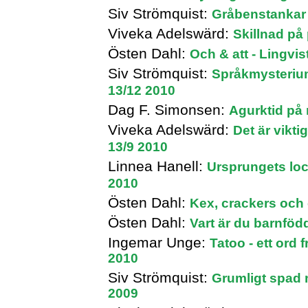
Siv Strömquist:
Gråbenstankar 
Viveka Adelswärd:
Skillnad på
Östen Dahl:
Och & att - Lingvi
Siv Strömquist:
Språkmysterium
13/12 2010
Dag F. Simonsen:
Agurktid på 
Viveka Adelswärd:
Det är vikti
13/9 2010
Linnea Hanell:
Ursprungets loc
2010
Östen Dahl:
Kex, crackers och 
Östen Dahl:
Vart är du barnföd
Ingemar Unge:
Tatoo - ett ord 
2010
Siv Strömquist:
Grumligt spad 
2009