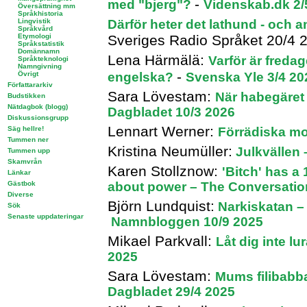
-
med "bjerg"?
Videnskab.dk 2/
Översättning mm
Språkhistoria
Lingvistik
Därför heter det lathund - och 
Språkvård
Etymologi
Sveriges Radio Språket 20/4 
Språkstatistik
Domännamn
Lena Härmälä:
Varför är fred
Språkteknologi
Namngivning
-
Övrigt
engelska?
Svenska Yle 3/4 20
Författararkiv
Sara Lövestam:
När habegäret sl
Budstikken
Nätdagbok (blogg)
Dagbladet 10/3 2026
Diskussionsgrupp
Lennart Werner:
Säg hellre!
Förrädiska mo
Tummen ner
Kristina Neumüller:
Julkvällen
Tummen upp
Skamvrån
Karen Stollznow:
'Bitch' has a
Länkar
Gästbok
about power – The Conversatio
Diverse
Björn Lundquist:
Narkiskatan –
Sök
Senaste uppdateringar
Namnbloggen 10/9 2025
Mikael Parkvall:
Låt dig inte l
2025
Sara Lövestam:
Mums filibabba
Dagbladet 29/4 2025