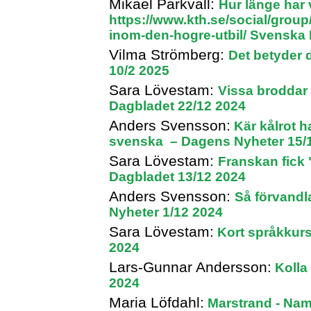
Mikael Parkvall:
Hur länge har v
https://www.kth.se/social/grou
inom-den-hogre-utbil/
Svenska D
Vilma Strömberg:
Det betyder 
10/2 2025
Sara Lövestam:
Vissa broddar 
Dagbladet 22/12 2024
Anders Svensson:
Kär kålrot h
svenska – Dagens Nyheter 15/
Sara Lövestam:
Franskan fick 
Dagbladet 13/12 2024
Anders Svensson:
Så förvandl
Nyheter 1/12 2024
Sara Lövestam:
Kort språkkurs
2024
Lars-Gunnar Andersson:
Kolla
2024
Maria Löfdahl:
Marstrand - Nam