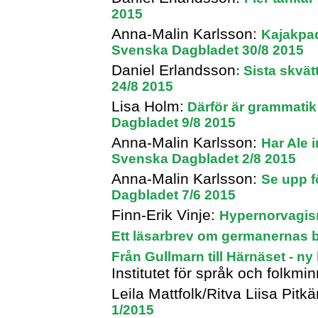
2015
Anna-Malin Karlsson:
Kajakpad
Svenska Dagbladet 30/8 2015
Daniel Erlandsson
: Sista skvä
24/8 2015
Lisa Holm:
Därför är grammatik
Dagbladet 9/8 2015
Anna-Malin Karlsson:
Har Ale 
Svenska Dagbladet 2/8 2015
Anna-Malin Karlsson:
Se upp f
Dagbladet 7/6 2015
Finn-Erik Vinje:
Hypernorvagis
Ett läsarbrev om germanernas 
Från Gullmarn till Härnäset - 
Institutet för språk och folkm
Leila Mattfolk/Ritva Liisa Pitk
1/2015