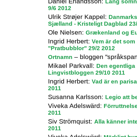
Daniel Erlandsson:
Lång sömn 
9/6 2012
Ulrik Strøjer Kappel:
Danmarksk
Sjælland - Kristeligt Dagblad 23
Ole Nielsen:
Grækenland og Eu
Ingrid Herbert:
Vem är det som 
"Pratbubblor" 29/2 2012
– bloggen "språkspan
Ortnamn
Mikael Parkvall:
Den egentliga 
Lingvistbloggen 29/10 2011
Ingrid Herbert:
Vad är en paris
2011
Susanna Karlsson:
Legio att b
Viveka Adelswärd:
Förruttnelse
2011
Siv Strömquist:
Alla känner int
2011
Viveka Adelswärd: