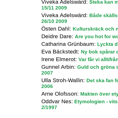
Viveka Adelswärd:
Steka kan m
15/11 2009
Viveka Adelswärd:
Både skäll
26/10 2009
Östen Dahl:
Kulturskräck och n
Deidre Dare:
Are you hot for 
Catharina Grünbaum:
Lyckta d
Eva Bäckstedt:
Ny bok spårar 
Irene Elmerot:
Var får vi allti
Gunnel Arbin:
Guld och gröna s
2007
Ulla Stroh-Wallin:
Det ska fan 
2006
Arne Olofsson:
Makten över et
Oddvar Nes:
Etymologien - vits
2/1997