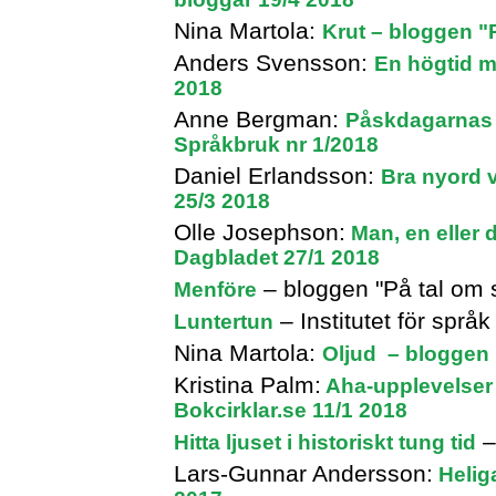
Nina Martola:
Krut – bloggen "
Anders Svensson:
En högtid m
2018
Anne Bergman:
Påskdagarnas 
Språkbruk nr 1/2018
Daniel Erlandsson:
Bra nyord 
25/3 2018
Olle Josephson:
Man, en eller 
Dagbladet 27/1 2018
– bloggen "På tal om 
Menföre
– Institutet för spr
Luntertun
Nina Martola:
Oljud – bloggen 
Kristina Palm:
Aha-upplevelser 
Bokcirklar.se 11/1 2018
–
Hitta ljuset i historiskt tung tid
Lars-Gunnar Andersson:
Heliga