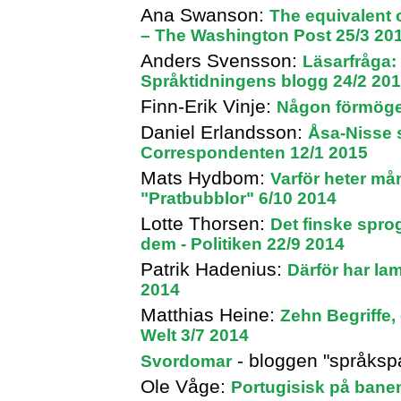
Ana Swanson:
The equivalent o
– The Washington Post 25/3 20
Anders Svensson:
Läsarfråga:
Språktidningens blogg 24/2 20
Finn-Erik Vinje:
Någon förmöge
Daniel Erlandsson:
Åsa-Nisse s
Correspondenten 12/1 2015
Mats Hydbom:
Varför heter m
"Pratbubblor" 6/10 2014
Lotte Thorsen:
Det finske sprog
dem - Politiken 22/9 2014
Patrik Hadenius:
Därför har la
2014
Matthias Heine:
Zehn Begriffe,
Welt 3/7 2014
- bloggen "språksp
Svordomar
Ole Våge:
Portugisisk på banen