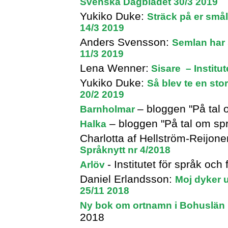
Svenska Dagbladet 30/3 2019
Yukiko Duke:
Sträck på er smål
14/3 2019
Anders Svensson:
Semlan har 
11/3 2019
Lena Wenner:
Sisare – Institut
Yukiko Duke:
Så blev te en sto
20/2 2019
– bloggen "På tal
Barnholmar
– bloggen "På tal om sp
Halka
Charlotta af Hellström-Reijon
Språknytt nr 4/2018
- Institutet för språk oc
Arlöv
Daniel Erlandsson:
Moj dyker 
25/11 2018
Ny bok om ortnamn i Bohuslän
2018