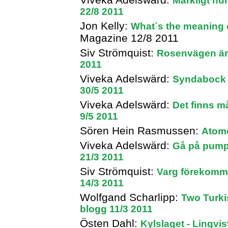
Märkligt hur
22/8 2011
Jon Kelly:
What´s the meaning 
Magazine 12/8 2011
Siv Strömquist:
Rosenvägen är
2011
Viveka Adelswärd:
Syndabock 
30/5 2011
Viveka Adelswärd:
Det finns m
9/5 2011
Sören Hein Rasmussen:
Atomo
Viveka Adelswärd:
Gå på pumpe
21/3 2011
Siv Strömquist:
Varg förekomme
14/3 2011
Wolfgand Scharlipp:
Two Turki
blogg 11/3 2011
Östen Dahl:
Kylslaget - Lingvi