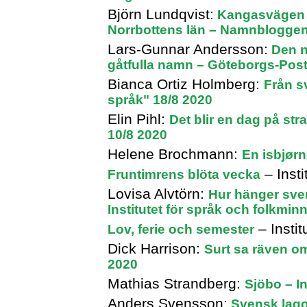
Björn Lundqvist:
Kangasvägen i
Norrbottens län – Namnbloggen
Lars-Gunnar Andersson:
Den ny
gåtfulla namn – Göteborgs-Post
Bianca Ortiz Holmberg:
Från s
språk" 18/8 2020
Elin Pihl:
Det blir en dag på stra
10/8 2020
Helene Brochmann:
En isbjørn
– Insti
Fruntimrens blöta vecka
Lovisa Alvtörn:
Hur hänger sv
Institutet för språk och folkmin
– Instit
Lov, ferie och semester
Dick Harrison:
Surt sa räven o
2020
Mathias Strandberg:
Sjöbo – In
Anders Svensson:
Svensk lago