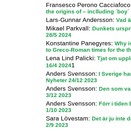
Fransesco Perono Cacciafoco
the origins of – inclluding ´bo
Lars-Gunnar Andersson:
Vad ä
Mikael Parkvall:
Dunkets urspr
28/5 2024
Konstantine Panegyres:
Why i
to Greco-Roman times for the t
Lena Lind Palicki:
Tjat om uppl
1
16/4 2024
Anders Svensson:
I Sverige ha
Nyheter 24/12 2023
Anders Svensson:
Den som var
3/12 2023
Anders Svensson:
Förr i tide
1/10 2023
Sara Lövestam:
Det är ju inte
2/9 2023