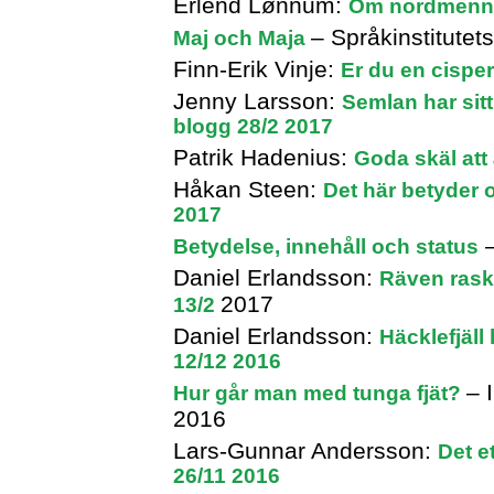
Erlend Lønnum:
Om nordmenn o
– Språkinstitutet
Maj och Maja
Finn-Erik Vinje:
Er du en cispe
Jenny Larsson:
Semlan har sit
blogg 28/2 2017
Patrik Hadenius:
Goda skäl att
Håkan Steen:
Det här betyder 
2017
–
Betydelse, innehåll och status
Daniel Erlandsson:
Räven rask
2017
13/2
Daniel Erlandsson:
Häcklefjäll
12/12 2016
– 
Hur går man med tunga fjät?
2016
Lars-Gunnar Andersson:
Det e
26/11 2016