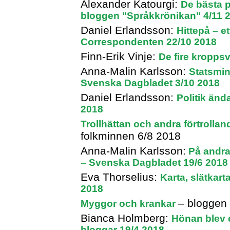
Alexander Katourgi:
De bästa pa
bloggen "Språkkrönikan" 4/11 
Daniel Erlandsson:
Hittepå – et
Correspondenten 22/10 2018
Finn-Erik Vinje:
De fire kropps
Anna-Malin Karlsson:
Statsmini
Svenska Dagbladet 3/10 2018
Daniel Erlandsson:
Politik änd
2018
Trollhättan och andra förtrolla
folkminnen 6/8 2018
Anna-Malin Karlsson:
På andra 
– Svenska Dagbladet 19/6 2018
Eva Thorselius:
Karta, slätkart
2018
– bloggen 
Myggor och krankar
Bianca Holmberg:
Hönan blev e
bloggar 19/4 2018