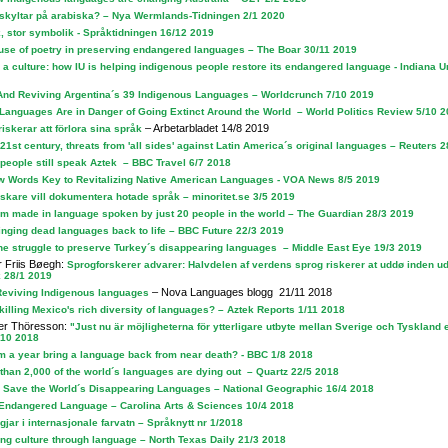
sskyltar på arabiska? – Nya Wermlands-Tidningen 2/1 2020
 stor symbolik - Språktidningen 16/12 2019
use of poetry in preserving endangered languages – The Boar 30/11 2019
a culture: how IU is helping indigenous people restore its endangered language - Indiana U
And Reviving Argentina´s 39 Indigenous Languages – Worldcrunch 7/10 2019
Languages Are in Danger of Going Extinct Around the World – World Politics Review 5/10 
– Arbetarbladet 14/8 2019
riskerar att förlora sina språk
 21st century, threats from 'all sides' against Latin America´s original languages – Reuters 
, people still speak Aztek –
BBC Travel 6/7 2018
w Words Key to Revitalizing Native American Languages - VOA News 8/5 2019
skare vill dokumentera hotade språk – minoritet.se 3/5 2019
lm made in language spoken by just 20 people in the world – The Guardian 28/3 2019
nging dead languages back to life – BBC Future 22/3 2019
he struggle to preserve Turkey´s disappearing languages – Middle East Eye 19/3 2019
r Friis Bøegh:
Sprogforskerer advarer: Halvdelen af verdens sprog riskerer at uddø inden u
 28/1 2019
– Nova Languages blogg 21/11 2018
 Reviving Indigenous languages
killing Mexico's rich diversity of languages? – Aztek Reports 1/11 2018
er Thöresson:
"Just nu är möjligheterna för ytterligare utbyte mellan Sverige och Tyskland 
/10 2018
 a year bring a language back from near death? - BBC 1/8 2018
than 2,000 of the world´s languages are dying out – Quartz 22/5 2018
 Save the World´s Disappearing Languages – National Geographic 16/4 2018
Endangered Language – Carolina Arts & Sciences 10/4 2018
jar i internasjonale farvatn – Språknytt nr 1/2018
ng culture through language – North Texas Daily 21/3 2018