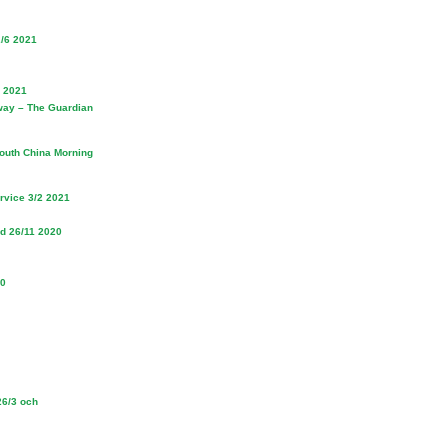
2/6 2021
4 2021
away – The Guardian
outh China Morning
rvice 3/2 2021
ld 26/11 2020
10
26/3 och