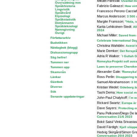
Mikael Parkvall:
Oväntat mö
Översättning mm
Fabrizio Galeazzi:
Språkhistoria
How virt
Lingvistik
Francesco Perono Caccia
Språkvård
Etymologi
Marcus Andersson:
3 500 s
Språkstatistik
Margite Fransson:
"Hola, s
Domännamn
Språkteknologi
Karita Lehikoinen-Stedt:
Al
Namngivning
2024
Övrigt
Michael Miller:
Saved from e
Författararkiv
Celebrate International Da
Budstikken
Christina Wahldén:
Astrid h
Nätdagbok (blogg)
Marie Demker:
Det flerspr
Diskussionsgrupp
Adria R Walker:
´I Gullah 
Säg hellre!
Romeyka-Projekt soll aus
Tummen ner
Laws to preserve Cheroke
Tummen upp
Alexander Gale:
'Romeyka' 
Skamvrån
Ross Perlin:
Länkar
Disappering t
Gästbok
Samuel Abrahamsson:
3 00
Diverse
Kristian Wedel:
Göteborg är
Sök
Tashi Dema:
How social me
Senaste uppdateringar
John-Paul Chalykoff:
I´m w
Rickard Swartz:
Europa är 
Dave Sayers:
Protecting e
Panu Pelkonen/Diego De l
Conversation 21/6 2023
Boké Saisi/ Vinita Srivasta
David Färdigh:
Kjell släpp
Hedvig Skirgård/Simon Gree
Conversation 20/4 2023