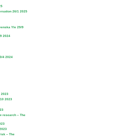
25
rsation 26/1 2025
venska Yle 29/9
/9 2024
20/4 2024
1 2023
3/10 2023
023
w research – The
023
 2023
risk – The