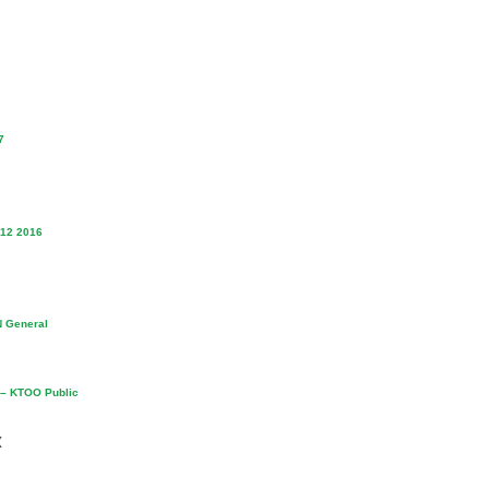
7
/12 2016
EN General
’ – KTOO Public
(