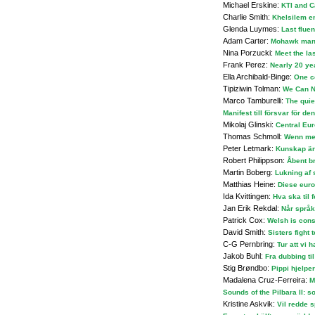
Michael Erskine:
KTI and C
Charlie Smith:
Khelsilem e
Glenda Luymes:
Last fluen
Adam Carter:
Mohawk man 
Nina Porzucki:
Meet the la
Frank Perez:
Nearly 20 ye
Ella Archibald-Binge:
One c
Tipiziwin Tolman:
We Can N
Marco Tamburelli:
The quie
Manifest till försvar för 
Mikolaj Glinski:
Central Eur
Thomas Schmoll:
Wenn mei
Peter Letmark:
Kunskap är
Robert Philippson:
Åbent br
Martin Boberg:
Lukning af 
Matthias Heine:
Diese euro
Ida Kvittingen:
Hva ska til 
Jan Erik Rekdal:
Når språk
Patrick Cox:
Welsh is consi
David Smith:
Sisters fight
C-G Pernbring:
Tur att vi 
Jakob Buhl:
Fra dubbing ti
Stig Brøndbo:
Pippi hjelpe
Madalena Cruz-Ferreira:
M
Sounds of the Pilbara II: 
Kristine Askvik:
Vil redde s