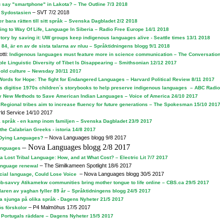
 say "smartphone" in Lakota? – The Outline 7/3 2018
– SVT 7/2 2018
i Sydostasien
r bara rätten till sitt språk – Svenska Dagbladet 2/2 2018
ing to Way Of Life, Language In Siberia – Radio Free Europe 14/1 2018
tory by saving it: UW groups keep indigenous languages alive - Seattle times 13/1 2018
, 84, är en av de sista talarna av nluu – Språktidningens blogg 9/1 2018
tti:
Indigenous languages must feature more in science communication – The Conversatio
ble Linguistic Diversity of Tibet Is Disappearing – Smithsonian 12/12 2017
 old culture – Newsday 30/11 2017
Words for Hope: The fight for Endangered Languages – Harvard Political Review 8/11 2017
ts digitise 1970s children´s storybooks to help preserve indigenous languages – ABC Radi
y New Methods to Save American Indian Languages – Voice of America 24/10 2017
 Regional tribes aim to increase fluency for future generations – The Spokesman 15/10 201
ld Service 14/10 2017
 språk - en kamp inom familjen – Svenska Dagbladet 23/9 2017
 the Calabrian Greeks - istoria 14/8 2017
– Nova Languages blogg 9/8 2017
Dying Languages?
– Nova Languages blogg 2/8 2017
languages
 Lost Tribal Language: How, and at What Cost? – Electric Lit 7/7 2017
– The Similkameen Spotlight 18/6 2017
language renewal
– Nova Languages blogg 30/5 2017
cial language, Could Lose Voice
b-savvy Atikamekw communities bring mother tongue to life online – CBS.ca 29/5 2017
alaren av yaghan fyller 89 år – Språktidningens blogg 24/5 2017
a sjunga på olika språk - Dagens Nyheter 21/5 2017
– P4 Malmöhus 17/5 2017
s förskolor
 Portugals räddare – Dagens Nyheter 15/5 2017