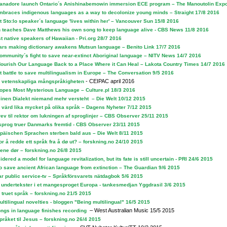
anadore launch Ontario´s Anishinabemowin immersion ECE program – The Manoutolin Expo
mbraces indigenous languages as a way to decolonize young minds – Straight 17/8 2016
t Sto:lo speaker´s language 'lives within her' – Vancouver Sun 15/8 2016
teaches Dave Matthews his own song to keep language alive - CBS News 11/8 2016
st native speakers of Hawaiian - Pri.org 28/7 2016
ars making dictionary awakens Mutsun language – Benito Link 17/7 2016
ommunity´s fight to save near-extinct Aboriginal language – NITV News 14/7 2016
ourish Our Language Back to a Place Where it Can Heal – Lakota Country Times 14/7 2016
t battle to save multilingualism in Europe – The Conversation 9/5 2016
- CEIPAC april 2016
den vetenskapliga mångspråkigheten
opes Most Mysterious Language – Culture.pl 18/3 2016
nen Dialekt niemand mehr versteht – Die Welt 10/12 2015
 värd lika mycket på olika språk – Dagens Nyheter 7/12 2015
ev til rektor om lukningen af sproglinjer – CBS Observer 25/11 2015
sprog truer Danmarks fremtid - CBS Observer 23/11 2015
päischen Sprachen sterben bald aus – Die Welt 8/11 2015
for å redde ett språk fra å dø ut? – forskning.no 24/10 2015
ene dør – forskning.no 26/8 2015
dered a model for language revitalization, but its fate is still uncertain - PRI 24/6 2015
 to save ancient African language from extinction – The Guardian 9/6 2015
har public service-tv – Språkförsvarets nätdagbok 5/6 2015
l undertekster i et mangesproget Europa - tankesmedjan Yggdrasil 3/6 2015
r truet språk – forskning.no 21/5 2015
ultilingual novelties - bloggen "Being multilingual" 16/5 2015
– West Australian Music 15/5 2015
songs in language finishes recording
pråket til Jesus – forskning.no 26/4 2015