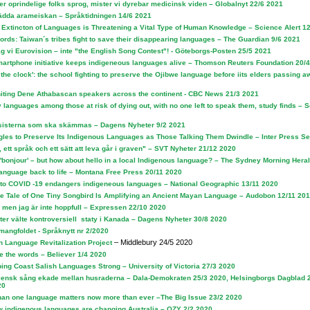
er oprindelige folks sprog, mister vi dyrebar medicinsk viden – Globalnyt 22/6 2021
ädda arameiskan – Språktidningen 14/6 2021
 Extincton of Languages is Threatening a Vital Type of Human Knowledge – Science Alert 1
ords: Taiwan´s tribes fight to save their disappearing languages – The Guardian 9/6 2021
åg vi Eurovision – inte "the English Song Contest"! - Göteborgs-Posten 25/5 2021
smartphone initiative keeps indigeneous languages alive – Thomson Reuters Foundation 20/
the clock': the school fighting to preserve the Ojibwe language before iits elders passing 
iting Dene Athabascan speakers across the continent - CBC News 21/3 2021
 languages among those at risk of dying out, with no one left to speak them, study finds –
S
asisterna som ska skämmas – Dagens Nyheter 9/2 2021
gles to Preserve Its Indigenous Languages as Those Talking Them Dwindle – Inter Press Se
, ett språk och ett sätt att leva går i graven" – SVT Nyheter 21/12 2020
'bonjour' – but how about hello in a local Indigenous language? – The Sydney Morning Hera
language back to life – Montana Free Press 20/11 2020
 to COVID -19 endangers indigeneous languages – National Geographic 13/11 2020
e Tale of One Tiny Songbird Is Amplifying an Ancient Mayan Language – Audobon 12/11 20
, men jag är inte hoppfull – Expressen 22/10 2020
r välte kontroversiell staty i Kanada – Dagens Nyheter 30/8 2020
mangfoldet - Språknytt nr 2/2020
– Middlebury 24/5 2020
n Language Revitalization Project
 the words – Believer 1/4 2020
ing Coast Salish Languages Strong – University of Victoria 27/3 2020
liensk sång ekade mellan husraderna – Dala-Demokraten 25/3 2020, Helsingborgs Dagblad 
20
han one language matters now more than ever –The Big Issue 23/2 2020
 indigenous languages are changing Australia – OZY 2/2 2020