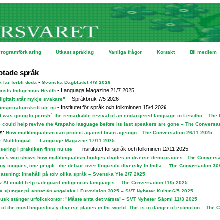
Programförklaring
Utkast språklag
Vanliga frågor
Kontakt
Bli medlem
otade språk
-
 lär förbli döda
Svenska Dagbladet 4/8 2026
- Language Magazine 21/7 2025
oosts Indigenous Health
- Språkbruk 7/5 2026
igitalt står mykje svakare"
- Institutet för språk och folkminnen 15/4 2026
 insprirationskrift ute nu
 it was going to perish´: the remarkable revival of an endangered language in Lesotho – The
 could help revive the Arapaho language before its last speakers are gone – The Conversa
as:
How multilingualism can protect against brain ageingn – The Conversation 26/11 2025
e Multilingual – Language Magazine 17/11 2025
– Insrtitutet för språk och folkminen 12/11 2025
sering i praktiken finns nu ute
i´s win shows how multilingualism bridges divides in diverse democracies –The Conversa
y tongues, one people: the debate over linguistic diversity in India – The Conversation 30
atsning: Innehåll på tolv olika språk – Svenska Yle 2/7 2025
 AI could help safeguard indigenous languages – The Conversation 11/5 2025
 sjunger på annat än engelska i Eurovision 2025 – SVT Nyheter Kultur 6/5 2025
usk stänger urfolkskontor: "Måste anta det värsta"– SVT Nyheter Sápmi 11/3 2025
 of the most linguisticaly diverse places in the world. This is in danger of extinction –
The C