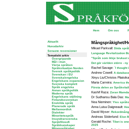
Hem
Om oss
Aktuellt
Mångspråkighet/H
Huvudarkiv
Mikael Parkvall:
Döda språk
Senaste recensioner
Language Revitalization B
Tematiskt arkiv
"Språk som ikkje brukast d
Övergripande
Mål i mun
Det gör världen större - ny
Värna språken
Rachel Savage:
`I thought
Språksituation Norden
Svensk språkpolitik
Andrew Cowell:
A database
Svenskan i EU
Xinyu Liu/Christos Pliatsik
Svenska/engelska
Engelskans expansion
Maria Carreira:
America th
Svenska komplett
Språk engelska
Första delen av Språkvitali
Annan språkpolitik
Kashif Raza:
Zoran Mamdan
Moderna språk
Engelskans ställning
Dr Sudhansu Bala Das:
Man
Finlandssvenskan
Nea Nieminen:
Yles språks
Enskilda språk
Planerade språk
Anna Luisa Daigneault:
How
Mellannordisk
David Wyser:
Rekordmånga
Dialekter
Minoritetsspråk
Andreas Söderlund:
Elon M
Invandrarsvenska
Gerald Roche:
Tibet is one
Språkfilosofi
2025
Språkkunskaper
Mångspråkighet