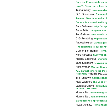
Nur eine Frau spricht aus
How To Resurrect a Lost 
Tessa Wong:
How to reviv
GPE Secretariat:
3 example
Amadeo García, el último 
Ceduna hosts national lan
Sara Behrman:
Why I´m sp
Anna Salleh:
Indigenous ed
Per Gahrton:
Nun wird´s D
C-G Pernbring:
Uppfriskan
Angela Nelson:
Languages 
'The language is our ident
Gabriel San Roman:
For t
Koro Vaka'uta:
Survival of
Melody Zaccheus:
Dying t
Jane Simpson:
Reviving In
Antje Weber:
Warum Sprach
"EU cannot ignore the the d
– ELEN 8/11 20
Assembly
Eli Francovic:
Salish scho
Max Leighton:
The Loss of 
Lakeidra Chavis:
Grant fun
service 12/9 2016
Monica Tan:
Introducing 'N
Monica Tan:
Yamandhu mara
Salvadoreños aprenden Náh
Alexis Xydias:
How a headm