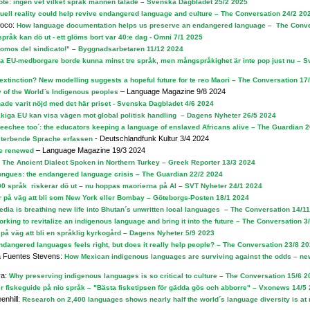
te: ingen vet vilket språk mannen talade – Svenska Dagbladet 25/2 2025
uell reality could help revive endangered language and culture – The Conversation 24/2 20
foco:
How language documentation helps us preserve an endangered language – The Conve
pråk kan dö ut - ett glöms bort var 40:e dag - Omni 7/1 2025
omos del sindicato!" – Byggnadsarbetaren 11/12 2024
la EU-medborgare borde kunna minst tre språk, men mångspråkighet är inte pop just nu – S
xtinction? New modelling suggests a hopeful future for te reo Maori – The Conversation 17
– Language Magazine 9/8 2024
y of the World¨s Indigenous peoples
ade varit nöjd med det här priset - Svenska Dagbladet 4/6 2024
åkiga EU kan visa vägen mot global politisk handling – Dagens Nyheter 26/5 2024
Geechee too´: the educators keeping a language of enslaved Africans alive – The Guardian 
- Deutschlandfunk Kultur 3/4 2024
sterbende Sprache erfassen
– Language Magazine 19/3 2024
e renewed
The Ancient Dialect Spoken in Northern Turkey – Greek Reporter 13/3 2024
ongues: the endangered language crisis – The Guardian 22/2 2024
0 språk riskerar dö ut – nu hoppas maorierna på AI – SVT Nyheter 24/1 2024
 på väg att bli som New York eller Bombay – Göteborgs-Posten 18/1 2024
dia is breathing new life into Bhutan´s unwritten local languages – The Conversation 14/1
orking to revitalize an indigenous language and bring it into the future – The Conversation 
på väg att bli en språklig kyrkogård – Dagens Nyheter 5/9 2023
ndangered languages feels right, but does it really help people? – The Conversation 23/8 2
a Fuentes Stevens:
How Mexican indigenous languages are surviving against the odds – ne
va:
Why preserving indigenous languages is so critical to culture – The Conversation 15/6 2
er fiskeguide på nio språk – "Bästa fisketipsen för gädda gös och abborre" – Vxonews 14/5
nhill:
Research on 2,400 languages shows nearly half the world´s language diversity is at 