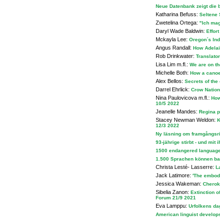
Neue Datenbank zeigt die b
Katharina Befuss:
Seltene 
Zwetelina Ortega:
"Ich mag
Daryl Wade Baldwin:
Effort
Mckayla Lee:
Oregon´s Ind
Angus Randall:
How Adelai
Rob Drinkwater:
Translator
Lisa Lim m.fl.:
We are on th
Michelle Both:
How a canoe
Alex Bellos:
Secrets of the
Darrel Ehrlick:
Crow Nation
Nina Paulovicova m.fl.:
How 
10/5 2022
Jeanelle Mandes:
Regina p
Stacey Newman Weldon:
K
12/3 2022
Ny läsning om framgångsri
93-jährige stirbt - und mit
1500 endangered languages 
1.500 Sprachen können b
Christa Lesté- Lasserre:
La
Jack Latimore:
'The embodi
Jessica Wakeman:
Cherok
Sibelia Zanon:
Extinction o
Forum 21/9 2021
Eva Lamppu:
Urfolkens da
American linguist develops 