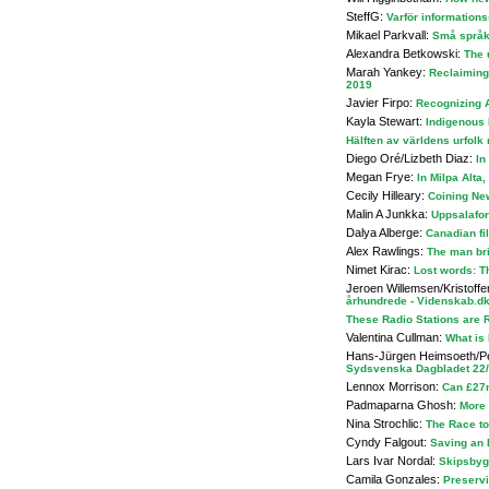
SteffG:
Varför information
Mikael Parkvall:
Små språk,
Alexandra Betkowski:
The 
Marah Yankey:
Reclaiming 
2019
Javier Firpo:
Recognizing 
Kayla Stewart:
Indigenous 
Hälften av världens urfolk 
Diego Oré/Lizbeth Diaz:
In
Megan Frye:
In Milpa Alta
Cecily Hilleary:
Coining Ne
Malin A Junkka:
Uppsalafor
Dalya Alberge:
Canadian fi
Alex Rawlings:
The man bri
Nimet Kirac:
Lost words: T
Jeroen Willemsen/Kristoffe
århundrede - Videnskab.dk
These Radio Stations are
Valentina Cullman:
What is 
Hans-Jürgen Heimsoeth/P
Sydsvenska Dagbladet 22
Lennox Morrison:
Can £27m
Padmaparna Ghosh:
More 
Nina Strochlic:
The Race to
Cyndy Falgout:
Saving an 
Lars Ivar Nordal:
Skipsbygg
Camila Gonzales:
Preservi