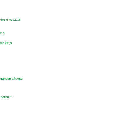
niversity 11/10
2019
28/7 2019
dgangen af dette
enorma" -