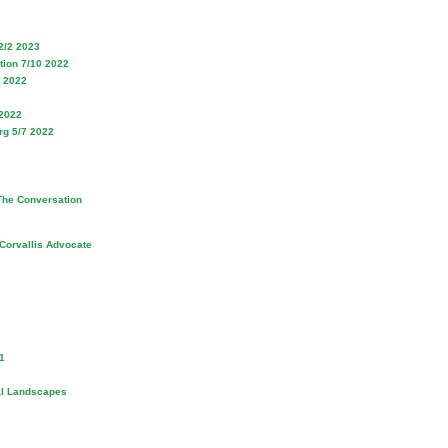
2/2 2023
ation 7/10 2022
8 2022
 2022
rg 5/7 2022
The Conversation
 Corvallis Advocate
1
bal Landscapes