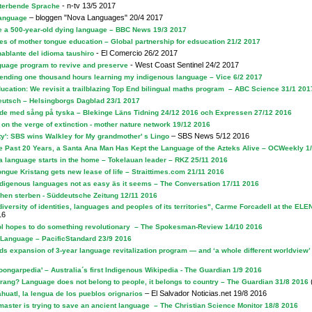
- n-tv 13/5 2017
sterbende Sprache
– bloggen "Nova Languages" 20/4 2017
Language
e a 500-year-old dying language – BBC News 19/3 2017
s of mother tongue education – Global partnership for edsucation 21/2 2017
- El Comercio 26/2 2017
hablante del idioma taushiro
- West Coast Sentinel 24/2 2017
guage program to revive and preserve
ending one thousand hours learning my indigenous language – Vice 6/2 2017
ucation: We revisit a trailblazing Top End bilingual maths program – ABC Science 31/1 201
eutsch – Helsingborgs Dagblad 23/1 2017
de med sång på tyska – Blekinge Läns Tidning 24/12 2016 och Expressen 27/12 2016
on the verge of extinction - mother nature network 19/12 2016
– SBS News 5/12 2016
ity': SBS wins Walkley for My grandmother' s Lingo
he Past 20 Years, a Santa Ana Man Has Kept the Language of the Azteks Alive – OCWeekly 1
 a language starts in the home – Tokelauan leader – RKZ 25/11 2016
ongue Kristang gets new lease of life – Straittimes.com 21/11 2016
digenous languages not as easy äs it seems – The Conversation 17/11 2016
en sterben - Süddeutsche Zeitung 12/11 2016
iversity of identities, languages and peoples of its territories", Carme Forcadell at the EL
16
ol hopes to do something revolutionary – The Spokesman-Review 14/10 2016
Language – PacificStandard 23/9 2016
ds expansion of 3-year language revitalization program — and ‘a whole different worldview
oongarpedia' – Australia´s first Indigenous Wikipedia - The Guardian 1/9 2016
ng? Language does not belong to people, it belongs to country – The Guardian 31/8 2016
– El Salvador Noticias.net 19/8 2016
uatl, la lengua de los pueblos orignarios
aster is trying to save an ancient language – The Christian Science Monitor 18/8 2016