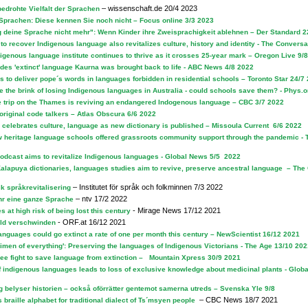
– wissenschaft.de 20/4 2023
edrohte Vielfalt der Sprachen
Sprachen: Diese kennen Sie noch nicht – Focus online 3/3 2023
 deine Sprache nicht mehr": Wenn Kinder ihre Zweisprachigkeit ablehnen – Der Standard 2
 to recover Indigenous language also revitalizes culture, history and identity - The Convers
igenous language institute continues to thrive as it crosses 25-year mark – Oregon Live 9/
des 'extinct' language Kaurna was brought back to life - ABC News 4/8 2022
s to deliver pope´s words in languages forbidden in residential schools – Toronto Star 24/7
e the brink of losing Indigenous languages in Australia - could schools save them? - Phys.o
 trip on the Thames is reviving an endangered Indogenous language – CBC 3/7 2022
 original code talkers – Atlas Obscura 6/6 2022
 celebrates culture, language as new dictionary is published – Missoula Current 6/6 2022
heritage language schools offered grassroots community support through the pandemic - 
odcast aims to revitalize Indigenous languages - Global News 5/5 2022
alapuya dictionaries, languages studies aim to revive, preserve ancestral language – The
– Institutet för språk och folkminnen 7/3 2022
k språkrevitalisering
– ntv 17/2 2022
 ihr eine ganze Sprache
- Mirage News 17/12 2021
at high risk of being lost this century
- ORF.at 16/12 2021
ald verschwinden
nguages could go extinct a rate of one per month this century – NewScientist 16/12 2021
men of everything': Preserving the languages of Indigenous Victorians - The Age 13/10 202
ee fight to save language from extinction – Mountain Xpress 30/9 2021
f indigenous languages leads to loss of exclusive knowledge about medicinal plants - Glo
g belyser historien – också oförrätter gentemot samerna utreds – Svenska Yle 9/8
– CBC News 18/7 2021
braille alphabet for traditional dialect of Ts´msyen people