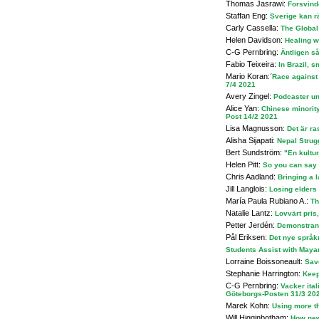
Thomas Jasrawi:
Forsvind
Staffan Eng:
Sverige kan r
Carly Cassella:
The Global
Helen Davidson:
Healing w
C-G Pernbring:
Äntligen s
Fabio Teixeira:
In Brazil, 
Mario Koran:
´Race against 
7/4 2021
Avery Zingel:
Podcaster un
Alice Yan:
Chinese minority
Post 14/2 2021
Lisa Magnusson:
Det är r
Alisha Sijapati:
Nepal Strug
Bert Sundström:
"En kultur
Helen Pitt:
So you can say 
Chris Aadland:
Bringing a 
Jill Langlois:
Losing elders
María Paula Rubiano A.:
Th
Natalie Lantz:
Lovvärt pris
Petter Jerdén:
Demonstrante
Pål Eriksen:
Det nye språk
Students Assist with Maya
Lorraine Boissoneault:
Save
Stephanie Harrington:
Keep
C-G Pernbring:
Vacker ita
Göteborgs-Posten 31/3 20
Marek Kohn:
Using more t
Will Higginbotham:
How new