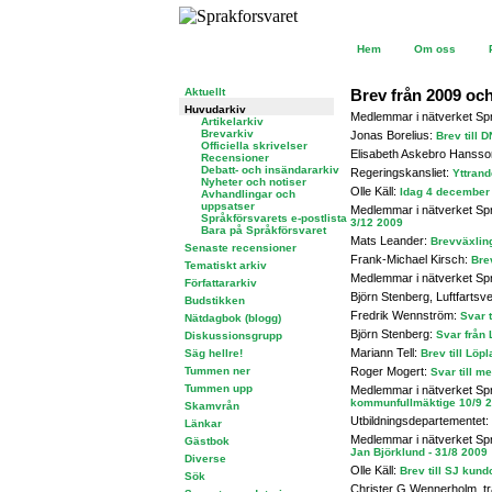
Hem
Om oss
Aktuellt
Brev från 2009 och
Huvudarkiv
Medlemmar i nätverket Sp
Artikelarkiv
Brevarkiv
Jonas Borelius:
Brev till 
Officiella skrivelser
Elisabeth Askebro Hanss
Recensioner
Debatt- och insändararkiv
Regeringskansliet:
Yttran
Nyheter och notiser
Olle Käll:
Idag 4 december -
Avhandlingar och
uppsatser
Medlemmar i nätverket Sp
Språkförsvarets e-postlista
3/12 2009
Bara på Språkförsvaret
Mats Leander:
Brevväxlin
Senaste recensioner
Frank-Michael Kirsch:
Bre
Tematiskt arkiv
Medlemmar i nätverket Sp
Författararkiv
Björn Stenberg, Luftfartsv
Budstikken
Fredrik Wennström:
Svar t
Nätdagbok (blogg)
Björn Stenberg:
Svar från 
Diskussionsgrupp
Mariann Tell:
Säg hellre!
Brev till Löp
Tummen ner
Roger Mogert:
Svar till m
Tummen upp
Medlemmar i nätverket Sp
kommunfullmäktige 10/9 
Skamvrån
Utbildningsdepartementet:
Länkar
Medlemmar i nätverket Sp
Gästbok
Jan Björklund - 31/8 2009
Diverse
Olle Käll:
Brev till SJ kun
Sök
Christer G Wennerholm, tr