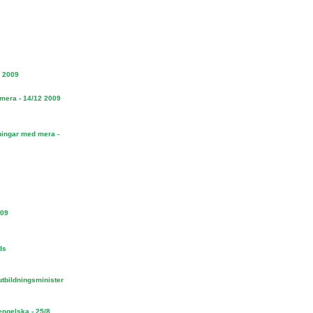
2 2009
mera - 14/12 2009
ningar med mera -
009
ds
utbildningsminister
engelska - 25/8