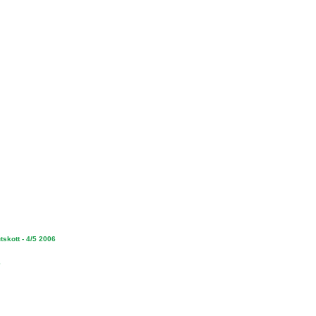
tskott - 4/5 2006
6