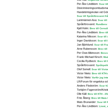
Per-Åke Lindblom:
Svar ti
Diskrimineringsombudsm
Handelshögskolan vid Göte
Svar till Språkförsvaret 
Lantmännen Axa:
Svar till
Språkförsvaret:
Rundbrev 
Kjell Holm:
Brev till Cereal
Per-Åke Lindblom:
Brev ti
Katarina Nilsson:
Svar till
Inger Davidsson:
Svar til
Jan Björklund:
Svar till F
Arne Rubensson:
Brev til
Per-Owe Albinsson:
Brevv
Frank-Michael Kirsch:
Mod
Cecilia Rydbeck:
Brev til
Språkförsvaret:
Språkpolit
Olof Somell:
Svar till Vict
Victor Nieto:
Brev till KTH:
Victor Nieto:
Varför jag in
LR/Forum för engelska o
Anders Flodström:
Svar fr
Torbjörn Fagerström/Kristi
Olle Käll:
Brev till KTH - 2
Fritz Åberg:
Brev till Mats
Mats Brunander:
Svar till
Per-Åke Lindblom:
Linné, 