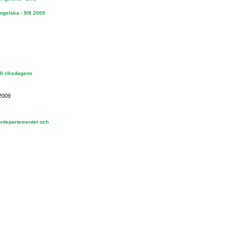
engelska - 9/8 2009
ill riksdagens
 2009
turdepartementet och