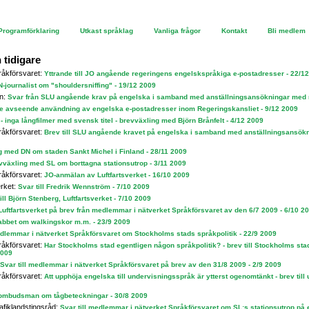
Programförklaring
Utkast språklag
Vanliga frågor
Kontakt
Bli medlem
 tidigare
råkförsvaret:
Yttrande till JO angående regeringens engelskspråkiga e-postadresser - 22/1
DN-journalist om "shouldersniffing" - 19/12 2009
on:
Svar från SLU angående krav på engelska i samband med anställningsansökningar med 
de avseende användning av engelska e-postadresser inom Regeringskansliet - 9/12 2009
 inga långfilmer med svensk titel - brevväxling med Björn Brånfelt - 4/12 2009
råkförsvaret:
Brev till SLU angående kravet på engelska i samband med anställningsansök
g med DN om staden Sankt Michel i Finland - 28/11 2009
vväxling med SL om borttagna stationsutrop - 3/11 2009
råkförsvaret:
JO-anmälan av Luftfartsverket - 16/10 2009
erket:
Svar till Fredrik Wennström - 7/10 2009
ill Björn Stenberg, Luftfartsverket - 7/10 2009
Luftfartsverket på brev från medlemmar i nätverket Språkförsvaret av den 6/7 2009 - 6/10 2
labbet om walkingskor m.m. - 23/9 2009
edlemmar i nätverket Språkförsvaret om Stockholms stads språkpolitik - 22/9 2009
råkförsvaret:
Har Stockholms stad egentligen någon språkpolitik? - brev till Stockholms sta
2009
Svar till medlemmar i nätverket Språkförsvaret på brev av den 31/8 2009 - 2/9 2009
råkförsvaret:
Att upphöja engelska till undervisningsspråk är ytterst ogenomtänkt - brev till 
dombudsman om tågbeteckningar - 30/8 2009
afiklandstingsråd:
Svar till medlemmar i nätverket Språkförsvaret om SL:s stationsutrop på 