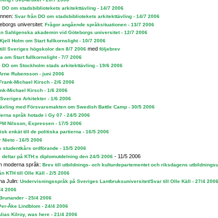
ll DO om stadsbibliotekets arkitekttävling - 14/7 2006
annen:
Svar från DO om stadsbibliotekets arkitekttävling - 14/7 2006
borgs universitet:
Frågor angående språksituationen - 13/7 2006
från Sahlgenska akademin vid Göteborgs universitet - 12/7 2006
 Kjell Holm om Start fullkornslight - 10/7 2006
med
till Sveriges högskolor den 8/7 2006
följebrev
ia om Start fullkornslight - 7/7 2006
ll DO om Stockholm stads arkitekttävling - 19/6 2006
 Arne Rubensson - juni 2006
l Frank-Michael Kirsch - 2/6 2006
rank-Michael Kirsch - 1/6 2006
l Sveriges Arkitekter - 1/6 2006
äxling med Försvarsmakten om Swedish Battle Camp - 30/5 2006
erna språk hotade i Gy 07 - 24/5 2006
l PM Nilsson, Expressen - 17/5 2006
isk enkät till de politiska partierna - 16/5 2006
or Nieto - 16/5 2006
s studentkårs ordförande - 15/5 2006
- 11/5 2006
te deltar på KTH:s diplomutdelning den 24/5 2006
ch moderna språk:
Brev till utbildnings- och kulturdepartementet och riksdagens utbildningsu
ån KTH till Olle Käll - 2/5 2006
na Julin:
Undervisningsspråk på Sveriges Lantbruksuniversitet/Svar till Olle Käll - 27/4 200
5/4 2006
 Brunander - 25/4 2006
 Per-Åke Lindblom - 24/4 2006
alias Kilroy, was here - 21/4 2006