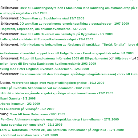
råkförsvaret:
Brev till Landstingsstyrelsen i Stockholm läns landsting om stationsutrop på 
om utrop på engelska - 22/7 2009
råkförsvaret:
JO-anmälan av Stockholms stad 19/7 2009
råkförsvaret:
JO-anmälan av regeringens engelskspråkiga e-postadresser - 10/7 2009
er Högström, Expressen, om finlandssvenskarna - 6/7 2009
råkförsvaret:
Brev till Luftfartsverket om namnbyte på flygplatser - 6/7 2009
il alle spidskandidater til Europa-Parlamentsvalget - 19/4 2009
råkförsvaret:
Inför riksdagens behandling av förslaget till språklag - "Språk för alla" - brev t
ndikatorens absurditet - öppet brev till Helge Sander - Forskningspolitisk arkiv 8/4 2009
råkförsvaret:
och
- 5/4
Frågor till kandidaterna inför valet 2009 till EU-parlamentet
följebrev
ollor - brev till Svenska Dagbladets kvalitetsredaktör 29/3 2009
äxling med Peter Englund, Svenska Akademien - 12/3 2009
råkförsvaret:
En kommentar till den föreslagna språklagen (lagrådsremissen) - brev till kul
center:
Vedrørende klage over valg af stillingsbetegnelse - 16/2 2009
nkter på Svenska Akademiens val av ledamöter - 15/2 2009
ll Hillo Nordström angående engelskspråkiga utrop i tunnelbanan - 12/2 2009
Mikael Gaunitz - 3/2 2008
Varbergs kommun - 2/2 2009
s Lokaltrafik på villospår - 2/2 2009
dialog:
Svar till Arne Rubensson - 28/1 2009
ll Per-Owe Albinsson angående engelskspråkiga utrop i tunnelbanan - 27/1 2009
r bara svenska och engelska? - 25/1 2009
l Lars G. Nordström, Posten AB, om parallella instruktioner på engelska - 17/1 2009
t - bort med svenskan bara! - 14/1 2009