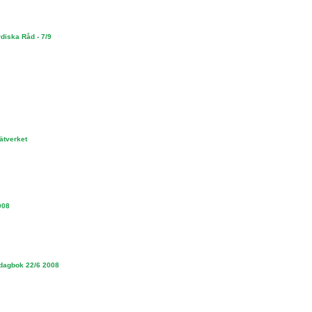
diska Råd - 7/9
ätverket
008
tdagbok 22/6 2008