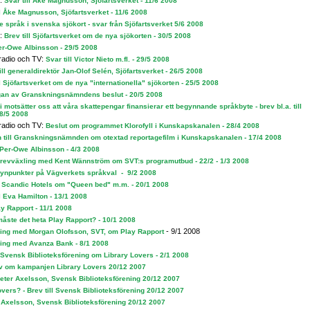
n:
Svar till Åke Magnusson, Sjöfartsverket - 11/6 2008
ll Åke Magnusson, Sjöfartsverket - 11/6 2008
 språk i svenska sjökort - svar från Sjöfartsverket 5/6 2008
n:
Brev till Sjöfartsverket om de nya sjökorten - 30/5 2008
Per-Owe Albinsson - 29/5 2008
radio och TV:
Svar till Victor Nieto m.fl. - 29/5 2008
ill generaldirektör Jan-Olof Selén, Sjöfartsverket - 26/5 2008
ll Sjöfartsverket om de nya "internationella" sjökorten - 25/5 2008
an av Granskningsnämndens beslut - 20/5 2008
i motsätter oss att våra skattepengar finansierar ett begynnande språkbyte - brev bl.a. till
8/5 2008
radio och TV:
Beslut om programmet Klorofyll i Kunskapskanalen - 28/4 2008
 till Granskningsnämnden om otextad reportagefilm i Kunskapskanalen - 17/4 2008
l Per-Owe Albinsson - 4/3 2008
revväxling med Kent Wännström om SVT:s programutbud - 22/2 - 1/3 2008
ynpunkter på Vägverkets språkval - 9/2 2008
 Scandic Hotels om "Queen bed" m.m. - 20/1 2008
ll Eva Hamilton - 13/1 2008
y Rapport - 11/1 2008
måste det heta Play Rapport? - 10/1 2008
- 9/1 2008
ing med Morgan Olofsson, SVT, om Play Rapport
ing med Avanza Bank - 8/1 2008
l Svensk Biblioteksförening om Library Lovers - 2/1 2008
v om kampanjen Library Lovers 20/12 2007
 Peter Axelsson, Svensk Biblioteksförening 20/12 2007
overs? - Brev till Svensk Biblioteksförening 20/12 2007
er Axelsson, Svensk Biblioteksförening 20/12 2007