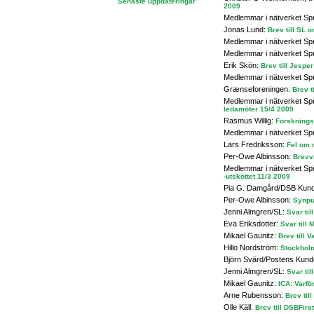
Senaste uppdateringar
2009
Medlemmar i nätverket Sp
Jonas Lund:
Brev till SL 
Medlemmar i nätverket Sp
Medlemmar i nätverket Sp
Erik Skön:
Brev till Jesp
Medlemmar i nätverket Sp
Grænseforeningen:
Brev t
Medlemmar i nätverket Sp
ledamöter 15/4 2009
Rasmus Willig:
Forskningsi
Medlemmar i nätverket Sp
Lars Fredriksson:
Fel om n
Per-Owe Albinsson:
Brevv
Medlemmar i nätverket Sp
-utskottet 11/3 2009
Pia G. Damgård/DSB Kund
Per-Owe Albinsson:
Synpu
Jenni Almgren/SL:
Svar ti
Eva Eriksdotter:
Svar till 
Mikael Gaunitz:
Brev till 
Hillo Nordström:
Stockholm
Björn Svärd/Postens Kund
Jenni Almgren/SL:
Svar ti
Mikael Gaunitz:
ICA: Varfö
Arne Rubensson:
Brev til
Olle Käll:
Brev till DSBFirs