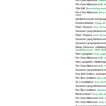
Per-Owe Albinsson:
Utebli
Per-Owe Albinsson m.fl.:
B
Olle Käll:
Brevväxling med 
Per-Owe Albinsson:
Brev 
2008
Språkförsvarets kärngrup
Kristina Ahlinder:
Fråga til
Peter Terpstra:
Svar till 
Susanne Ljung Adriansso
Peter Terpstra:
Svar till 
Susanne Ljung Adriansso
Susanne Ljung Adriansso
Marie Johnsson, Utbildni
Språkförsvaret - 20/8 200
Sten Ljungdahl:
Svar angå
Per-Owe Albinsson m.fl.:
A
Sten Ljungdahl, Utbildnin
Per-Owe Albinsson m.fl.:
F
Susanne Ljung Adriansso
Eva-Britt Gullers, konstan
Per-Åke Lindblom:
Brev ti
SL:s kundtjänst:
Svar till
Susanne Ljung Adriansso
Per-Åke Lindblom:
Stockho
Monica Ewert:
Svar från S
Per-Owe Albinssom m.fl.:
Per-Owe Albinsson:
Svar t