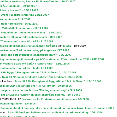
ed Peter Axelsson, Svensk Biblioteksförening - 20/12 2007
Per-Åke Lindblom - 20/12 2007
"Library Lovers"? - 19/12 2007
ll Svensk Biblioteksförening 18/12 2007
sumenttvister 7/12 2007
ll Robert Holmberg - 16/11 2007
n Vattenfalls kundservice - 16/11 2007
l Vattenfall om "chief nuclear officer" - 14/11 2007
undbrev till universitet och högskolor - 19/6 2007
"Tummen ner" - svar från ABB - 31/5 2007
och
- 10/5 2007
örslag till tilläggsdirektiv angående språklag
bilaga
olverket om utökad undervisning på engelska - 5/5 2007
 engelska i ett svenskt vetenskapsprogram? - 30/3 2007
ing om tolkning till svenska på ABB:s stämma i Zürich den 3 maj 2007 - 24/3 2007
olm Visitors Board om språk i "What's On?" - 12/11 2006
l statsminister Fredrik Reinfeldt - 2/11 2006
ll SSM Bygg & Fastighets AB om "Tell Us Tower" - 25/10 2006
B:
Svar till Marianne Lindholm och Per-Åke Lindblom - 24/10 2006
e Lindblom:
Brev till SSM Fastighets & Bygg AB om "Tell Us Tower" - 23/10 2006
ng med SSM Fastigheter om "Tell Us Tower" - 20/10 2006
ns väg- och transportinstitut om "Finding a better way" - 26/9 2006
 när är Dagens Nyheter en engelskspråkig tidning? - 18/9 2006
ll rektor för KTH:
Bevare oss för Flodströms framtidsvision! - 4/9 2006
l Utbildningsradion - 1/9 2006
 Konsumentverket om engelska som enda språk för populär barnleksak - 31 augusti 2006
annen:
Svar till Per-Åke Lindblom om stadsbibliotekets arkitekttävling - 15/8 2006
ng i SvD-artikel - 20/7 2006