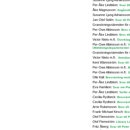
Susanne Ljung Adriansso
Per-Åke Lindblom:
Svar ti
Åke Magnusson:
Angående
Susanne Ljung Adriansso
Jan-Olof Selén:
Svar till 
Granskningsnämnden för 
Per-Owe Albinsson:
Brev t
Per-Åke Lindblom:
Brev ti
Victor Nieto m.fl.:
Överklag
Per-Owe Albinsson m.fl.:
V
Utbildningsdepartementet 
Granskningsnämnden för 
Victor Nieto m.fl.:
Anmälan
Kent Wännström:
Svar til
Per-Owe Albinsson m.fl.:
B
Per-Owe Albinsson m.fl.:
S
Olle Käll:
Brevväxling med
Per-Åke Lindblom:
Svar ti
Eva Hamilton:
Svar om Pla
Per-Åke Lindblom:
Varför 
Cecilia Rydbeck:
Brevväxl
Cecilia Rydbeck:
Brevväxl
Arne Rubensson:
Brev til
Frank-Michael Kirsch:
Bre
Olof Flemström:
Svar till
Olof Flemström:
Library L
Fritz Åberg:
Svar till Pet