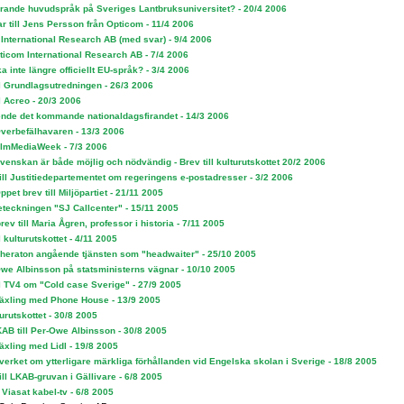
arande huvudspråk på Sveriges Lantbruksuniversitet? - 20/4 2006
r till Jens Persson från Opticom - 11/4 2006
 International Research AB (med svar) - 9/4 2006
pticom International Research AB - 7/4 2006
 inte längre officiellt EU-språk? - 3/4 2006
ll Grundlagsutredningen - 26/3 2006
ll Acreo - 20/3 2006
de det kommande nationaldagsfirandet - 14/3 2006
 Överbefälhavaren - 13/3 2006
lmMediaWeek - 7/3 2006
venskan är både möjlig och nödvändig - Brev till kulturutskottet 20/2 2006
ill Justitiedepartementet om regeringens e-postadresser - 3/2 2006
ppet brev till Miljöpartiet - 21/11 2005
beteckningen "SJ Callcenter" - 15/11 2005
rev till Maria Ågren, professor i historia - 7/11 2005
l kulturutskottet - 4/11 2005
 Sheraton angående tjänsten som "headwaiter" - 25/10 2005
-Owe Albinsson på statsministerns vägnar - 10/10 2005
ll TV4 om "Cold case Sverige" - 27/9 2005
äxling med Phone House - 13/9 2005
turutskottet - 30/8 2005
KAB till Per-Owe Albinsson - 30/8 2005
äxling med Lidl - 19/8 2005
verket om ytterligare märkliga förhållanden vid Engelska skolan i Sverige - 18/8 2005
ill LKAB-gruvan i Gällivare - 6/8 2005
Viasat kabel-tv - 6/8 2005