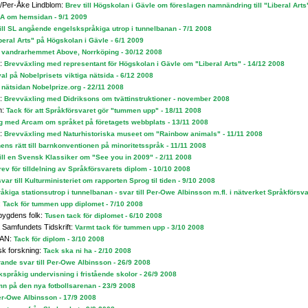
/Per-Åke Lindblom:
Brev till Högskolan i Gävle om föreslagen namnändring till "Liberal Arts
ICA om hemsidan - 9/1 2009
ill SL angående engelskspråkiga utrop i tunnelbanan - 7/1 2008
eral Arts" på Högskolan i Gävle - 6/1 2009
 vandrarhemmet Above, Norrköping - 30/12 2008
n:
Brevväxling med representant för Högskolan i Gävle om "Liberal Arts" - 14/12 2008
l på Nobelprisets viktiga nätsida - 6/12 2008
nätsidan Nobelprize.org - 22/11 2008
n:
Brevväxling med Didriksons om tvättinstruktioner - november 2008
n:
Tack för att Språkförsvaret gör "tummen upp" - 18/11 2008
g med Arcam om språket på företagets webbplats - 13/11 2008
n:
Brevväxling med Naturhistoriska museet om "Rainbow animals" - 11/11 2008
ens rätt till barnkonventionen på minoritetsspråk - 11/11 2008
ill en Svensk Klassiker om "See you in 2009" - 2/11 2008
ev för tilldelning av Språkförsvarets diplom - 10/10 2008
var till Kulturministeriet om rapporten Sprog til tiden - 9/10 2008
kiga stationsutrop i tunnelbanan - svar till Per-Owe Albinsson m.fl. i nätverket Språkförsva
:
Tack för tummen upp diplomet - 7/10 2008
bygdens folk:
Tusen tack för diplomet - 6/10 2008
 Samfundets Tidskrift:
Varmt tack för tummen upp - 3/10 2008
LAN:
Tack för diplom - 3/10 2008
sk forskning:
Tack ska ni ha - 2/10 2008
ande svar till Per-Owe Albinsson - 26/9 2008
språkig undervisning i fristående skolor - 26/9 2008
amn på den nya fotbollsarenan - 23/9 2008
Per-Owe Albinsson - 17/9 2008