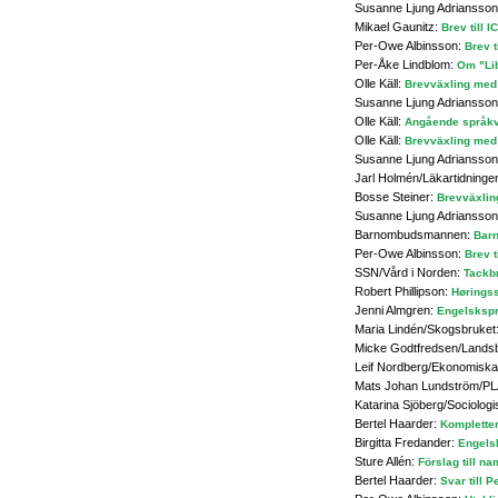
Susanne Ljung Adriansson
Mikael Gaunitz:
Brev till 
Per-Owe Albinsson:
Brev t
Per-Åke Lindblom:
Om "Lib
Olle Käll:
Brevväxling med
Susanne Ljung Adriansso
Olle Käll:
Angående språkva
Olle Käll:
Brevväxling med 
Susanne Ljung Adriansso
Jarl Holmén/Läkartidninge
Bosse Steiner:
Brevväxlin
Susanne Ljung Adriansso
Barnombudsmannen:
Barn
Per-Owe Albinsson:
Brev t
SSN/Vård i Norden:
Tackbr
Robert Phillipson:
Høringss
Jenni Almgren:
Engelsksprå
Maria Lindén/Skogsbruket
Micke Godtfredsen/Lands
Leif Nordberg/Ekonomiska
Mats Johan Lundström/P
Katarina Sjöberg/Sociologi
Bertel Haarder:
Kompletter
Birgitta Fredander:
Engelsk
Sture Allén:
Förslag till n
Bertel Haarder:
Svar till 