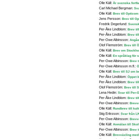
Olle Käll:
Är svenska fortf
Carl Michael Bergman:
Sva
Olle Käll:
Brev till Opticom
Jens Persson:
Brev till O
Fredrik Degerlund:
Svenska
Per-Åke Lindblom:
Brev ti
Per-Åke Lindblom:
Brev ti
Per-Owe Albinsson:
Angåen
Olof Flemström:
Brev till
Olle Käll:
Brev om Stockho
Olle Käll:
En språklag för s
Per-Owe Albinsson:
Brev t
Per-Owe Albinsson m.fl.:
Ö
Olle Käll:
Brev till SJ om 
Per-Åke Lindblom:
Öppet b
Per-Åke Lindblom:
Brev til
Olof Flemström:
Brev till
Lena Hedin:
Svar till Per
Per-Åke Lindblom:
Brev ti
Per-Owe Albinsson:
Brevv
Olle Käll:
Rundbrev till kul
Stig Eriksson:
Svar från L
Per-Owe Albinsson:
Brevv
Olle Käll:
Anmälan till Skol
Per-Owe Albinsson:
Brev t
Olle Käll:
Brevväxling med 