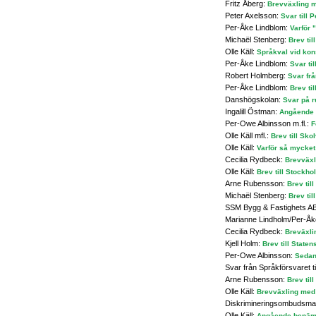
Fritz Åberg:
Brevväxling m
Peter Axelsson:
Svar till 
Per-Åke Lindblom:
Varför 
Michaël Stenberg:
Brev ti
Olle Käll:
Språkval vid kon
Per-Åke Lindblom:
Svar ti
Robert Holmberg:
Svar frå
Per-Åke Lindblom:
Brev til
Danshögskolan:
Svar på r
Ingalill Östman:
Angående 
Per-Owe Albinsson m.fl.:
F
Olle Käll mfl.:
Brev till Sk
Olle Käll:
Varför så mycket
Cecilia Rydbeck:
Brevväxl
Olle Käll:
Brev till Stockh
Arne Rubensson:
Brev til
Michaël Stenberg:
Brev ti
SSM Bygg & Fastighets A
Marianne Lindholm/Per-Åk
Cecilia Rydbeck:
Breväxli
Kjell Holm:
Brev till State
Per-Owe Albinsson:
Sedan
Svar från Språkförsvaret ti
Arne Rubensson:
Brev til
Olle Käll:
Brevväxling med
Diskrimineringsombudsm
Olle Käll:
Angående benämni