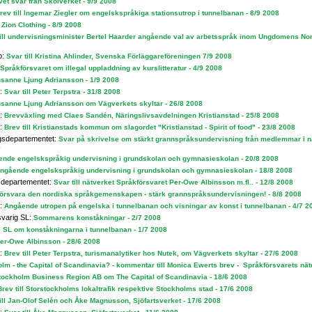
vet svar från Skolverket - 9/9 2008
rev till Ingemar Ziegler om engelskspråkiga stationsutrop i tunnelbanan - 8/9 2008
Zion Clothing - 8/9 2008
till undervisningsminister Bertel Haarder angående val av arbetsspråk inom Ungdomens Nor
p:
Svar till Kristina Ahlinder, Svenska Förläggareföreningen 7/9 2008
l Språkförsvaret om illegal uppladdning av kurslitteratur - 4/9 2008
Susanne Ljung Adriansson - 1/9 2008
n:
Svar till Peter Terpstra - 31/8 2008
Susanne Ljung Adriansson om Vägverkets skyltar - 26/8 2008
n:
Brevväxling med Claes Sandén, Näringslivsavdelningen Kristianstad - 25/8 2008
n:
Brev till Kristianstads kommun om slagordet "Kristianstad - Spirit of food" - 23/8 2008
ngsdepartementet:
Svar på skrivelse om stärkt grannspråksundervisning från medlemmar i n
8
ende engelskspråkig undervisning i grundskolan och gymnasieskolan - 20/8 2008
ngående engelskspråkig undervisning i grundskolan och gymnasieskolan - 18/8 2008
gsdepartementet:
Svar till nätverket Språkförsvaret Per-Owe Albinsson m.fl.. - 12/8 2008
örsvara den nordiska språkgemenskapen - stärk grannspråksundervisningen! - 8/8 2008
n:
Angående utropen på engelska i tunnelbanan och visningar av konst i tunnelbanan - 4/7 2
svarig SL:
Sommarens konståkningar - 2/7 2008
ll SL om konståkningarna i tunnelbanan - 1/7 2008
 Per-Owe Albinsson - 28/6 2008
n:
Brev till Peter Terpstra, turismanalytiker hos Nutek, om Vägverkets skyltar - 27/6 2008
lm - the Capital of Scandinavia? - kommentar till Monica Ewerts brev - Språkförsvarets nä
tockholm Business Region AB om The Capital of Scandinavia - 18/6 2008
Brev till Storstockholms lokaltrafik respektive Stockholms stad - 17/6 2008
ill Jan-Olof Selén och Åke Magnusson, Sjöfartsverket - 17/6 2008